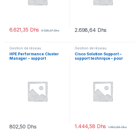
6.621,35
Dhs
2.698,64
Dhs
9.530,37
Dhs
Gestion de réseau
Gestion de réseau
HPE Performance Cluster
Cisco Solution Support –
Manager – support
support technique – pour
Cisco DNA Advantage
1.444,58
Dhs
802,50
Dhs
1.562,66
Dhs