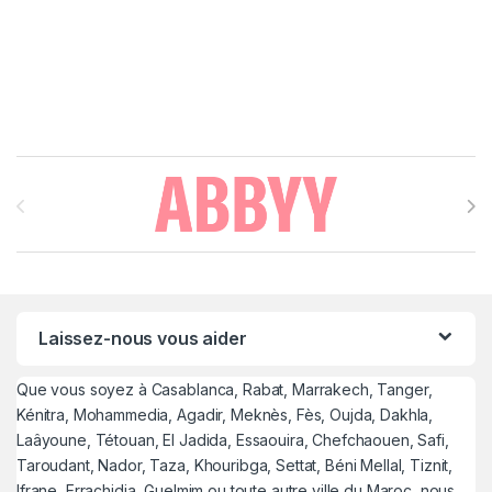
Brands Carousel
Laissez-nous vous aider
Que vous soyez à Casablanca, Rabat, Marrakech, Tanger,
Kénitra, Mohammedia, Agadir, Meknès, Fès, Oujda, Dakhla,
Laâyoune, Tétouan, El Jadida, Essaouira, Chefchaouen, Safi,
Taroudant, Nador, Taza, Khouribga, Settat, Béni Mellal, Tiznit,
Ifrane, Errachidia, Guelmim ou toute autre ville du Maroc, nous