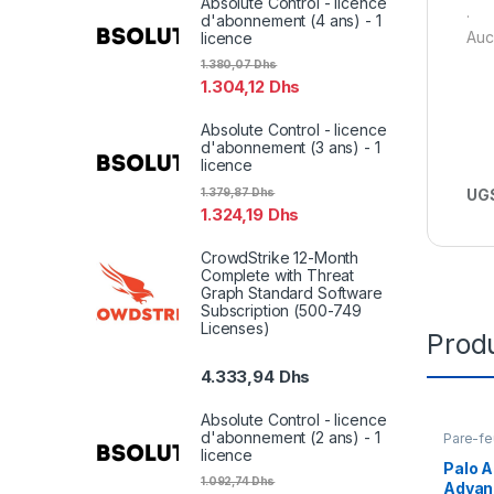
Absolute Control - licence
.
d'abonnement (4 ans) - 1
Auc
licence
1.380,07
Dhs
1.304,12
Dhs
Absolute Control - licence
d'abonnement (3 ans) - 1
licence
1.379,87
Dhs
UGS
1.324,19
Dhs
CrowdStrike 12-Month
Complete with Threat
Graph Standard Software
Subscription (500-749
Licenses)
Produ
4.333,94
Dhs
Absolute Control - licence
d'abonnement (2 ans) - 1
Pare-fe
licence
Palo A
1.092,74
Dhs
Advan