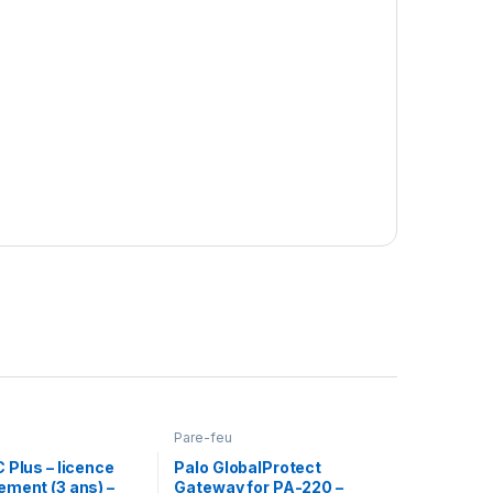
Pare-feu
 Plus – licence
Palo GlobalProtect
ement (3 ans) –
Gateway for PA-220 –