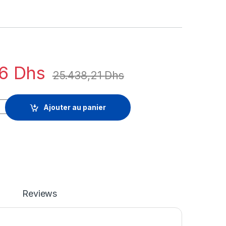
96
Dhs
25.438,21
Dhs
yer 2 switching and Layer 3 routing + Support - License - 1 Lic
Ajouter au panier
Reviews