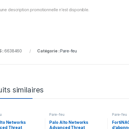
une description promotionnelle n’est disponible.
 :
6638460
Catégorie :
Pare-feu
its similaires
u
Pare-feu
Pare-feu
lto Networks
Palo Alto Networks
FortiNAC
ced Threat
Advanced Threat
d’abonn