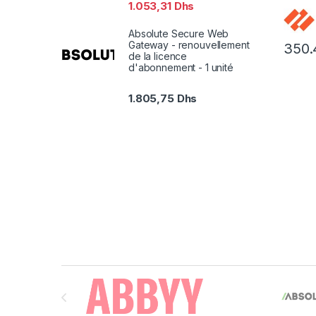
1.053,31
Dhs
Preven
renouv
Absolute Secure Web
licenc
Gateway - renouvellement
350.
ans) –
de la licence
la pai
d'abonnement - 1 unité
1.805,75
Dhs
Brands Carousel