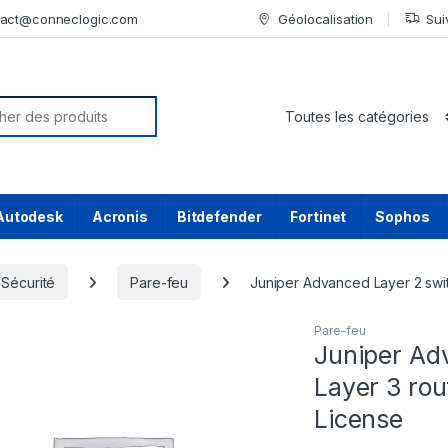
tact@conneclogic.com
Géolocalisation
Sui
or:
Autodesk
Acronis
Bitdefender
Fortinet
Sophos
Sécurité
Pare-feu
Juniper Advanced Layer 2 swit
Pare-feu
Juniper Ad
Layer 3 rou
License