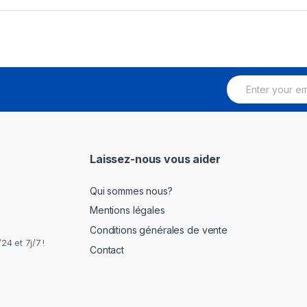
E
m
a
i
l
*
Laissez-nous vous aider
Qui sommes nous?
Mentions légales
Conditions générales de vente
4 et 7j/7 !
Contact