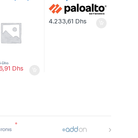
trémités
licence d’abonnement (1
an) – 1 licence
4.233,61
Dhs
6
Dhs
06,91
Dhs