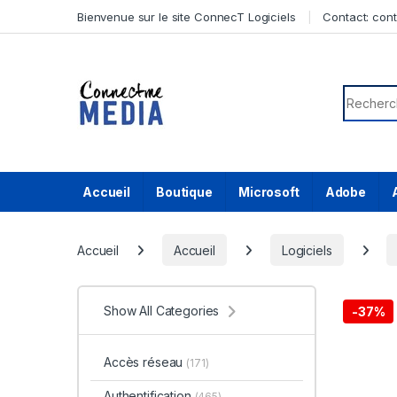
Skip to navigation
Skip to content
Bienvenue sur le site ConnecT Logiciels
Contact:
con
Search f
Accueil
Boutique
Microsoft
Adobe
Accueil
Accueil
Logiciels
Show All Categories
-
37%
Accès réseau
(171)
Authentification
(465)