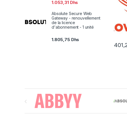
1.053,31
Dhs
Absolute Secure Web
Gateway - renouvellement
de la licence
d'abonnement - 1 unité
1.805,75
Dhs
401,
Brands Carousel