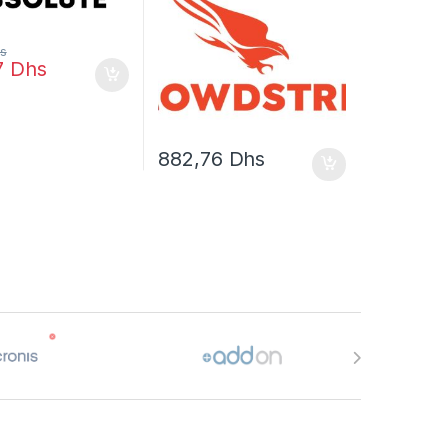
s
7
Dhs
882,76
Dhs