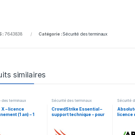
 :
7643838
Catégorie :
Sécurité des terminaux
its similaires
é des terminaux
Sécurité des terminaux
Sécurité 
 X – licence
CrowdStrike Essential –
Absolute
nement (1 an) – 1
support technique – pour
licence
e
CrowdStrike Falcon – 5
ans) – 1 
années