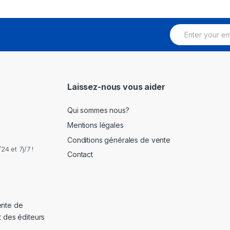
E
m
a
i
l
*
Laissez-nous vous aider
Qui sommes nous?
Mentions légales
Conditions générales de vente
4 et 7j/7 !
Contact
ente de
t des éditeurs