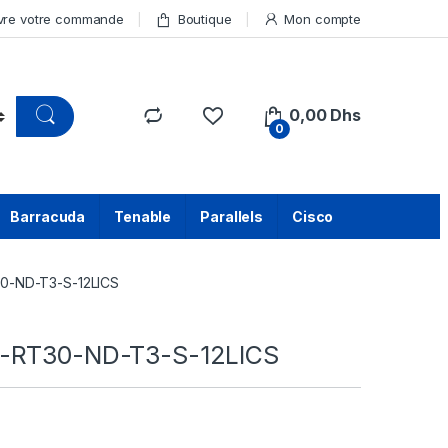
vre votre commande
Boutique
Mon compte
0,00
Dhs
0
Barracuda
Tenable
Parallels
Cisco
0-ND-T3-S-12LICS
-RT30-ND-T3-S-12LICS