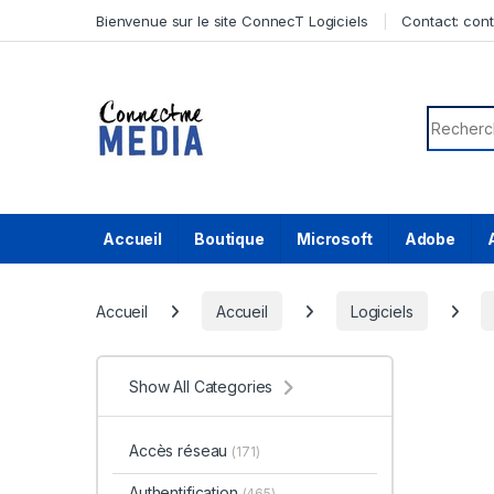
Skip to navigation
Skip to content
Bienvenue sur le site ConnecT Logiciels
Contact:
con
Search f
Accueil
Boutique
Microsoft
Adobe
Accueil
Accueil
Logiciels
Show All Categories
Accès réseau
(171)
Authentification
(465)