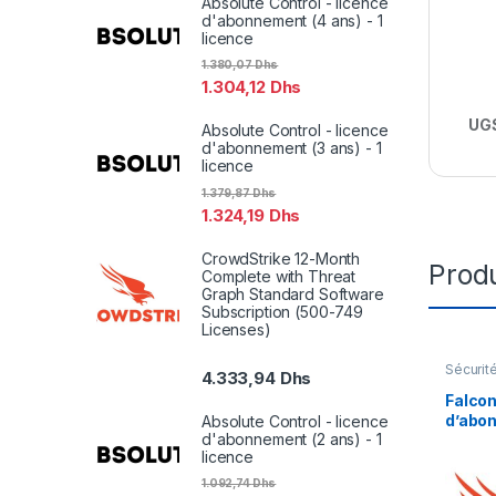
Absolute Control - licence
d'abonnement (4 ans) - 1
licence
1.380,07
Dhs
1.304,12
Dhs
UGS
Absolute Control - licence
d'abonnement (3 ans) - 1
licence
1.379,87
Dhs
1.324,19
Dhs
CrowdStrike 12-Month
Produ
Complete with Threat
Graph Standard Software
Subscription (500-749
Licenses)
Sécurit
4.333,94
Dhs
Falcon
d’abon
Absolute Control - licence
d'abonnement (2 ans) - 1
licenc
licence
1.092,74
Dhs