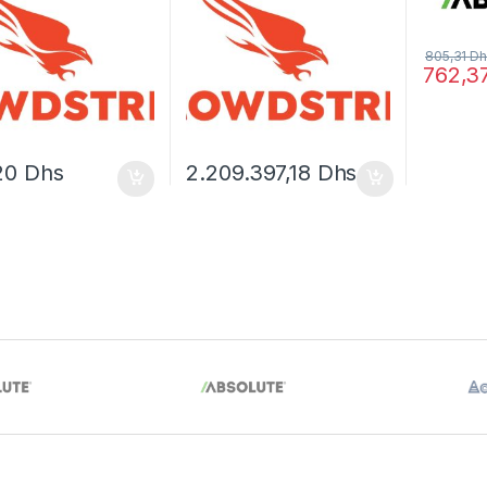
805,31
Dh
762,3
20
Dhs
2.209.397,18
Dhs