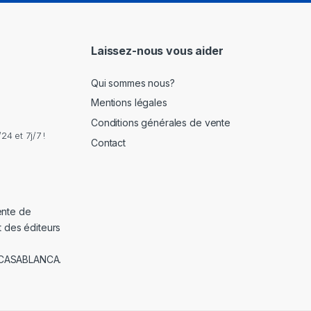
i
l
*
Laissez-nous vous aider
Qui sommes nous?
Mentions légales
Conditions générales de vente
4 et 7j/7 !
Contact
ente de
t des éditeurs
 CASABLANCA.