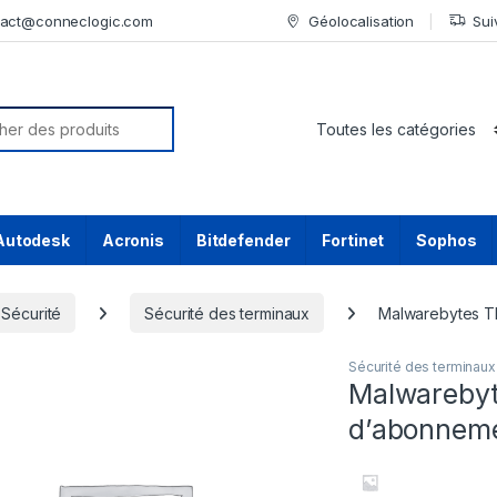
tact@conneclogic.com
Géolocalisation
Sui
or:
Autodesk
Acronis
Bitdefender
Fortinet
Sophos
Sécurité
Sécurité des terminaux
Malwarebytes Th
Sécurité des terminaux
Malwarebyt
d’abonnemen