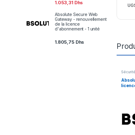
1.053,31
Dhs
UGS
Absolute Secure Web
Gateway - renouvellement
de la licence
d'abonnement - 1 unité
1.805,75
Dhs
Produ
Sécurit
Absolu
licenc
mois) 