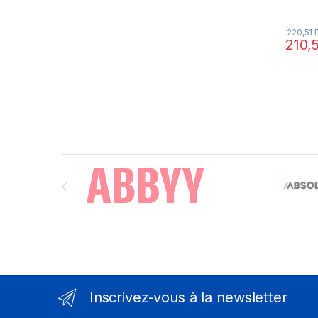
220,51
210,
Brands Carousel
Inscrivez-vous à la newsletter