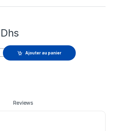
0
Dhs
tDown Core - licence d'abonnement (1 an) - 1 périphérique qua
Ajouter au panier
Reviews