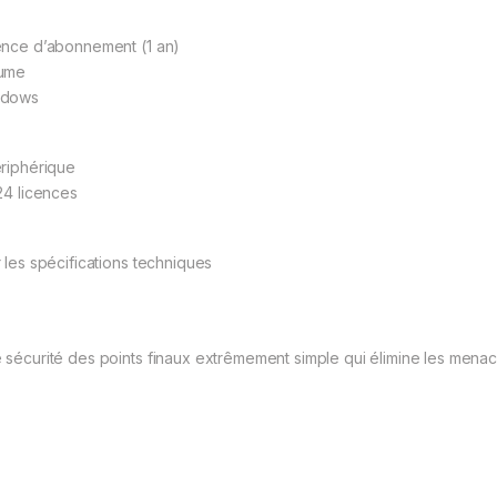
ence d’abonnement (1 an)
ume
ndows
ériphérique
 24 licences
r les spécifications techniques
 sécurité des points finaux extrêmement simple qui élimine les menaces