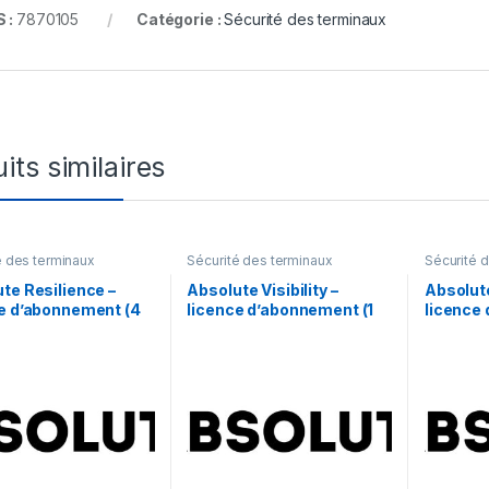
 :
7870105
Catégorie :
Sécurité des terminaux
its similaires
é des terminaux
Sécurité des terminaux
Sécurité 
te Resilience –
Absolute Visibility –
Absolute
e d’abonnement (4
licence d’abonnement (1
licence
– 1 licence
an) – 1 licence
mois) – 1