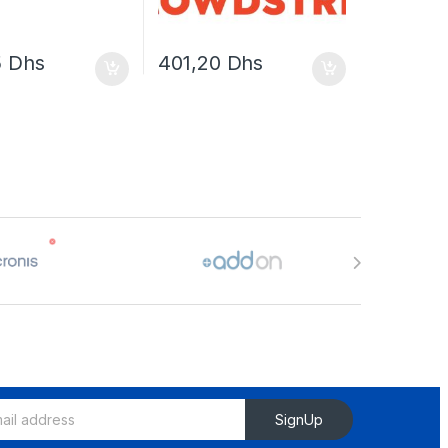
5
Dhs
401,20
Dhs
SignUp