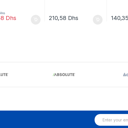
Dhs
58
Dhs
210,58
Dhs
140,3
E
m
a