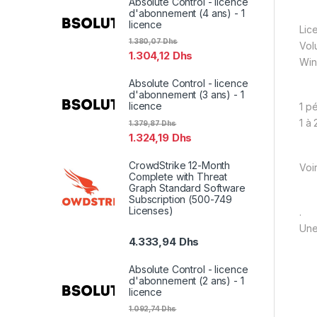
Absolute Control - licence
d'abonnement (4 ans) - 1
licence
Lic
1.380,07
Dhs
Vol
1.304,12
Dhs
Wi
Absolute Control - licence
d'abonnement (3 ans) - 1
licence
1 p
1 à
1.379,87
Dhs
1.324,19
Dhs
CrowdStrike 12-Month
Voi
Complete with Threat
Graph Standard Software
Subscription (500-749
Licenses)
.
Une
4.333,94
Dhs
Absolute Control - licence
d'abonnement (2 ans) - 1
licence
1.092,74
Dhs