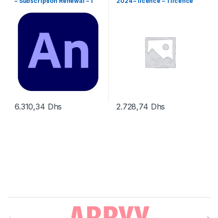
– Subscription Renewal – 1
2024 – licence – 1 licence
utilisateur
6.310,34
Dhs
2.728,74
Dhs
Brands Carousel