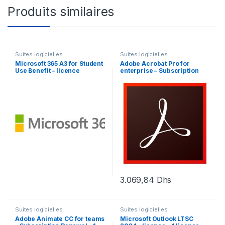
Produits similaires
Suites logicielles
Suites logicielles
Microsoft 365 A3 for Student
Adobe Acrobat Pro for
Use Benefit – licence
enterprise – Subscription
d’abonnement (1 mois) – 1
Renewal – 1 utilisateur
utilisateur
3.069,84
Dhs
Suites logicielles
Suites logicielles
Adobe Animate CC for teams
Microsoft Outlook LTSC