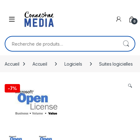
Skip to navigation
Skip to content
0
Recherche pour :
Accueil
Accueil
Logiciels
Suites logicielles
🔍
-
7%