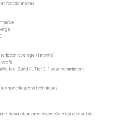
 et fonctionnalités
mmerce
bergé
E
scription overage (1 month)
-profit
thly fee, Band 4, Tier 3, 1 year commitment
r les spécifications techniques
une description promotionnelle n’est disponible.