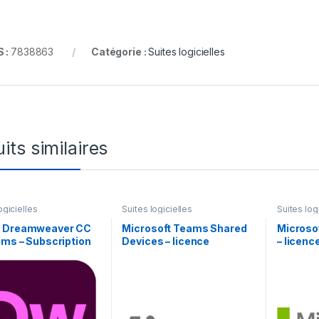
 :
7838863
Catégorie :
Suites logicielles
its similaires
ogicielles
Suites logicielles
Suites log
 Dreamweaver CC
Microsoft Teams Shared
Microsof
ams – Subscription
Devices – licence
– licenc
l – 1 utilisateur
d’abonnement (1 an) – 1
an) – 1 u
périphérique