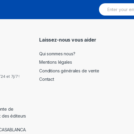
E
m
a
i
l
*
Laissez-nous vous aider
Qui sommes nous?
Mentions légales
Conditions générales de vente
4 et 7j/7 !
Contact
ente de
t des éditeurs
 CASABLANCA.