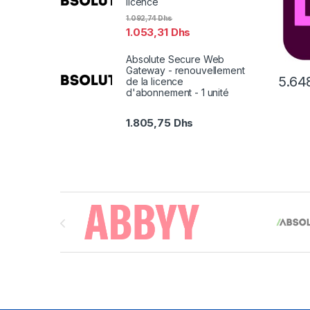
licence
1.092,74
Dhs
1.053,31
Dhs
Absolute Secure Web
Gateway - renouvellement
5.64
de la licence
d'abonnement - 1 unité
1.805,75
Dhs
Brands Carousel