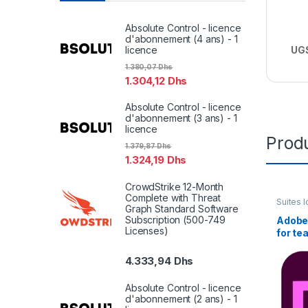
Absolute Control - licence
d'abonnement (4 ans) - 1
UGS
licence
1.380,07
Dhs
1.304,12
Dhs
Absolute Control - licence
d'abonnement (3 ans) - 1
licence
Produ
1.379,87
Dhs
1.324,19
Dhs
CrowdStrike 12-Month
Complete with Threat
Suites l
Graph Standard Software
Subscription (500-749
Adobe
Licenses)
for te
Renewa
4.333,94
Dhs
Absolute Control - licence
d'abonnement (2 ans) - 1