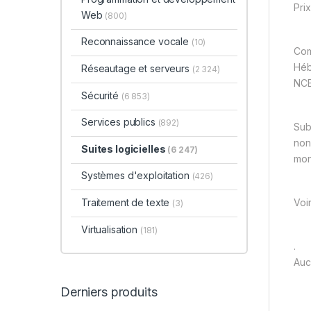
Prix
Web
(800)
Reconnaissance vocale
(10)
Co
Hé
Réseautage et serveurs
(2 324)
NC
Sécurité
(6 853)
Services publics
(892)
Sub
non
Suites logicielles
(6 247)
mon
Systèmes d'exploitation
(426)
Voi
Traitement de texte
(3)
Virtualisation
(181)
.
Auc
Derniers produits