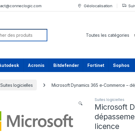
tact@conneclogic.com
Géolocalisation
Sui
or:
Autodesk
Acronis
Bitdefender
Fortinet
Sophos
Suites logicielles
Microsoft Dynamics 365 e-Commerce – dép
Suites logicielles
🔍
Microsoft 
dépassemen
licence