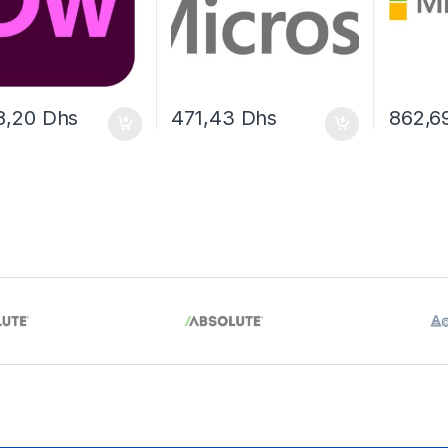
8,20
Dhs
471,43
Dhs
862,6