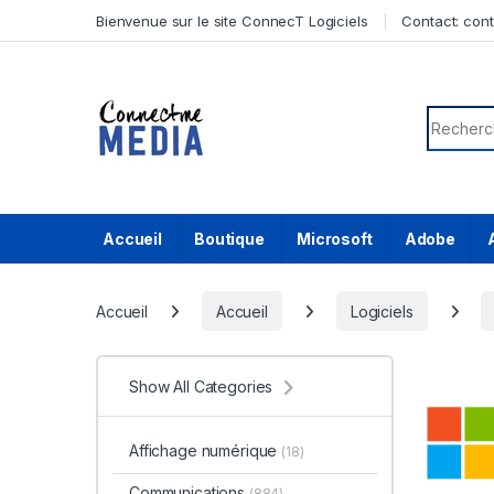
Skip to navigation
Skip to content
Bienvenue sur le site ConnecT Logiciels
Contact:
con
Search f
Accueil
Boutique
Microsoft
Adobe
Accueil
Accueil
Logiciels
Show All Categories
Affichage numérique
(18)
Communications
(884)