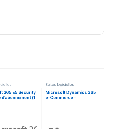
icielles
Suites logicielles
t 365 E5 Security
Microsoft Dynamics 365
e d’abonnement (1
e-Commerce –
tilisateur
dépassement de
l’abonnement (1 mois) – 1
licence