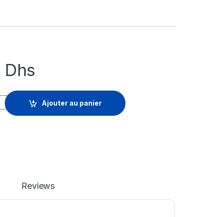
5
Dhs
s 365 e-Commerce - dépassement de l'abonnement (1 mois) - 1 
Ajouter au panier
Reviews