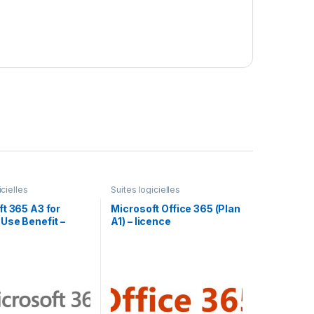
icielles
Suites logicielles
t 365 A3 for
Microsoft Office 365 (Plan
Use Benefit –
A1) – licence
 d’abonnement (1
d’abonnement (1 an) – 1
 utilisateur
licence