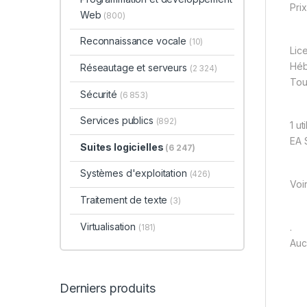
Prix
Web
(800)
Reconnaissance vocale
(10)
Lic
Hé
Réseautage et serveurs
(2 324)
Tou
Sécurité
(6 853)
Services publics
(892)
1 ut
EA 
Suites logicielles
(6 247)
Systèmes d'exploitation
(426)
Voi
Traitement de texte
(3)
Virtualisation
.
(181)
Auc
Derniers produits