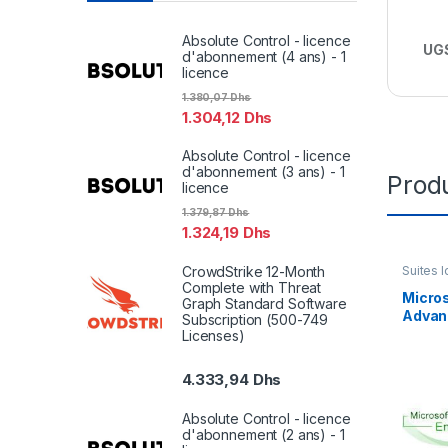
Absolute Control - licence
UGS
d'abonnement (4 ans) - 1
licence
1.380,07
Dhs
1.304,12
Dhs
Absolute Control - licence
d'abonnement (3 ans) - 1
Produ
licence
1.379,87
Dhs
1.324,19
Dhs
CrowdStrike 12-Month
Suites l
Complete with Threat
Micro
Graph Standard Software
Advan
Subscription (500-749
Protec
Licenses)
licenc
licenc
4.333,94
Dhs
Absolute Control - licence
d'abonnement (2 ans) - 1