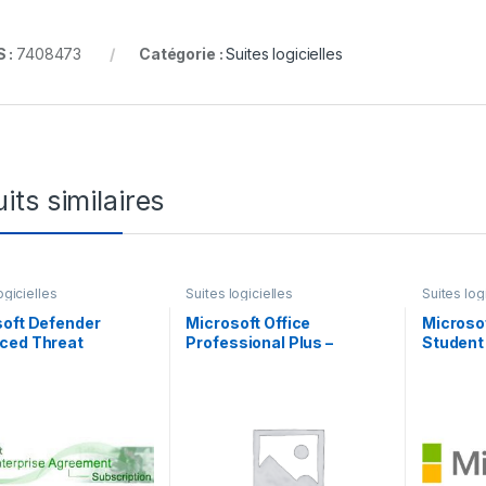
 :
7408473
Catégorie :
Suites logicielles
its similaires
ogicielles
Suites logicielles
Suites log
soft Defender
Microsoft Office
Microsof
ced Threat
Professional Plus –
Student 
tion for Servers –
assurance logiciel – 1
licence
e d’abonnement – 1
périphérique
mois) – 1
e