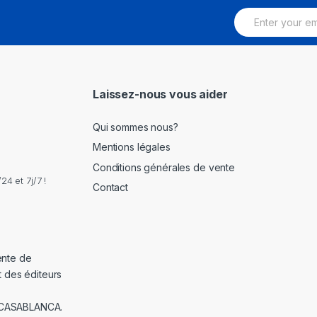
E
m
a
i
l
*
Laissez-nous vous aider
Qui sommes nous?
Mentions légales
Conditions générales de vente
4 et 7j/7 !
Contact
ente de
t des éditeurs
 CASABLANCA.