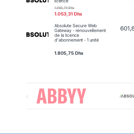
licence
1.092,74
Dhs
1.053,31
Dhs
Absolute Secure Web
601,
Gateway - renouvellement
de la licence
d'abonnement - 1 unité
1.805,75
Dhs
Brands Carousel