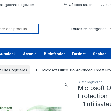
tact@conneclogic.com
Géolocalisation
Sui
or:
Autodesk
Acronis
Bitdefender
Fortinet
Sophos
Suites logicielles
Microsoft Office 365 Advanced Threat Prote
Suites logicielles
🔍
Microsoft 
Protection 
– 1 utilisate