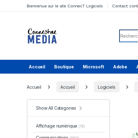
Skip to navigation
Skip to content
Bienvenue sur le site ConnecT Logiciels
Contact:
con
Search f
Accueil
Boutique
Microsoft
Adobe
Accueil
Accueil
Logiciels
Show All Categories
Affichage numérique
(18)
Communications
(884)