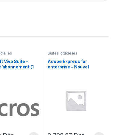
icielles
Suites logicielles
t Viva Suite –
Adobe Express for
 d’abonnement (1
enterprise – Nouvel
tilisateur
abonnement (annuel) – 1
utilisateur