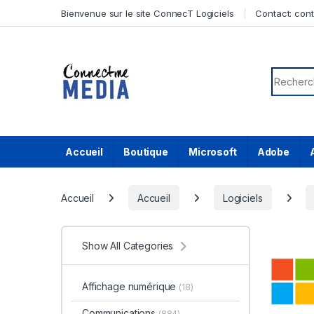
Skip to navigation
Skip to content
Bienvenue sur le site ConnecT Logiciels
Contact:
con
Search f
Accueil
Boutique
Microsoft
Adobe
Accueil
Accueil
Logiciels
Show All Categories
Affichage numérique
(18)
Communications
(884)