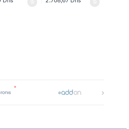
0
Dhs
2.708,67
Dhs