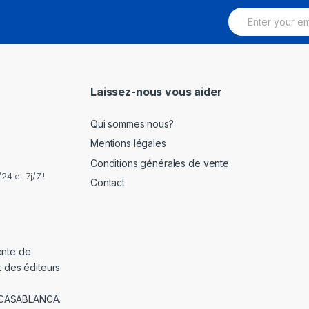
E
m
a
i
l
*
Laissez-nous vous aider
Qui sommes nous?
Mentions légales
Conditions générales de vente
4 et 7j/7 !
Contact
ente de
t des éditeurs
 CASABLANCA.