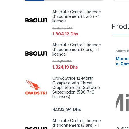
Absolute Control - licence
d'abonnement (4 ans) - 1
licence
Produ
1.380,07
Dhs
1.304,12
Dhs
Absolute Control - licence
d'abonnement (3 ans) - 1
Suites l
licence
Micro
1.379,87
Dhs
e-Com
1.324,19
Dhs
dépas
l’abon
CrowdStrike 12-Month
licenc
Complete with Threat
Graph Standard Software
Subscription (500-749
Licenses)
4.333,94
Dhs
Absolute Control - licence
d'abonnement (2 ans) - 1