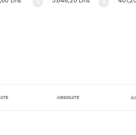
1,60
Dhs
5.648,20
Dhs
401,2