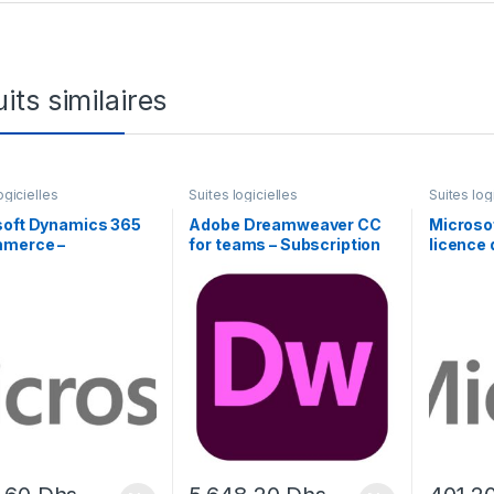
its similaires
ogicielles
Suites logicielles
Suites log
soft Dynamics 365
Adobe Dreamweaver CC
Microsof
merce –
for teams – Subscription
licence
sement de
Renewal – 1 utilisateur
an) – 1 u
nement (1 mois) – 1
e