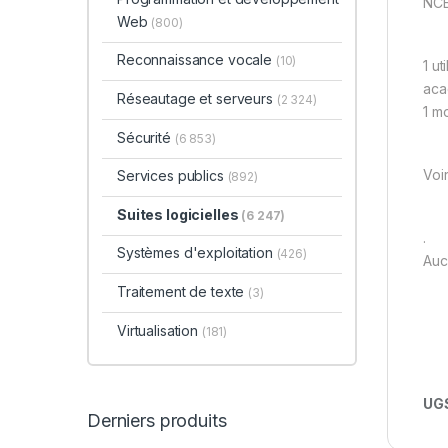
NC
Web
(800)
Reconnaissance vocale
(10)
1 ut
aca
Réseautage et serveurs
(2 324)
1 m
Sécurité
(6 853)
Voi
Services publics
(892)
Suites logicielles
(6 247)
.
Systèmes d'exploitation
(426)
Auc
Traitement de texte
(3)
Virtualisation
(181)
UGS
Derniers produits