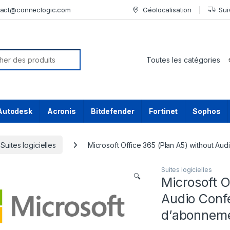
tact@conneclogic.com
Géolocalisation
Sui
or:
Autodesk
Acronis
Bitdefender
Fortinet
Sophos
Suites logicielles
Microsoft Office 365 (Plan A5) without Audi
Suites logicielles
🔍
Microsoft O
Audio Confe
d’abonnemen