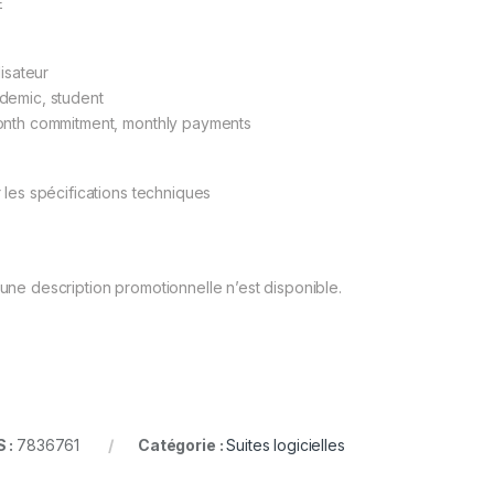
E
ilisateur
demic, student
onth commitment, monthly payments
r les spécifications techniques
une description promotionnelle n’est disponible.
 :
7836761
Catégorie :
Suites logicielles