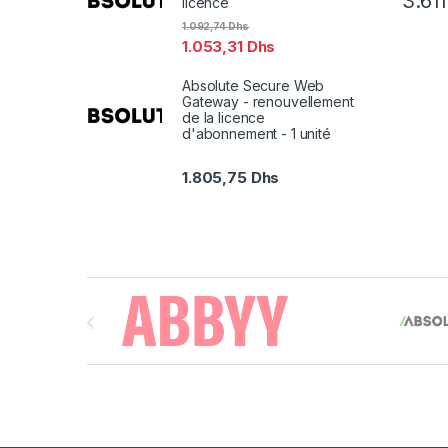
3.61
licence
1.092,74
Dhs
1.053,31
Dhs
Absolute Secure Web
Gateway - renouvellement
de la licence
d'abonnement - 1 unité
1.805,75
Dhs
Brands Carousel