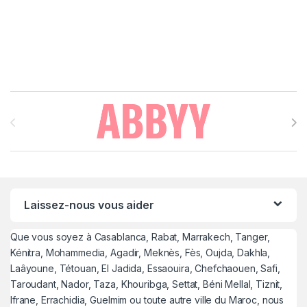
Brands Carousel
Laissez-nous vous aider
Que vous soyez à Casablanca, Rabat, Marrakech, Tanger,
Kénitra, Mohammedia, Agadir, Meknès, Fès, Oujda, Dakhla,
Laâyoune, Tétouan, El Jadida, Essaouira, Chefchaouen, Safi,
Taroudant, Nador, Taza, Khouribga, Settat, Béni Mellal, Tiznit,
Ifrane, Errachidia, Guelmim ou toute autre ville du Maroc, nous