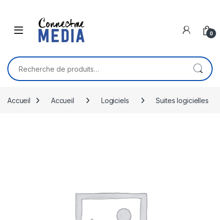
Skip to navigation
Skip to content
0
Recherche pour :
Accueil
Accueil
Logiciels
Suites logicielles