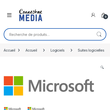
Skip to navigation
Skip to content
0
Recherche pour :
Accueil
Accueil
Logiciels
Suites logicielles
🔍