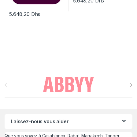
5.648,20
Dhs
5.648,20
Dhs
Brands Carousel
Laissez-nous vous aider
Que vous soyez à Casablanca, Rabat, Marrakech, Tanger,