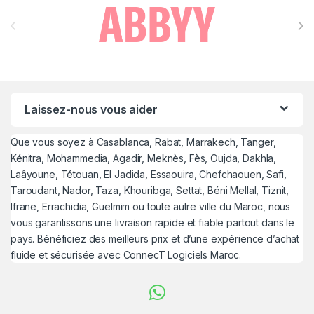
Brands Carousel
Laissez-nous vous aider
Que vous soyez à Casablanca, Rabat, Marrakech, Tanger,
Kénitra, Mohammedia, Agadir, Meknès, Fès, Oujda, Dakhla,
Laâyoune, Tétouan, El Jadida, Essaouira, Chefchaouen, Safi,
Taroudant, Nador, Taza, Khouribga, Settat, Béni Mellal, Tiznit,
Ifrane, Errachidia, Guelmim ou toute autre ville du Maroc, nous
vous garantissons une livraison rapide et fiable partout dans le
pays. Bénéficiez des meilleurs prix et d’une expérience d’achat
fluide et sécurisée avec ConnecT Logiciels Maroc.