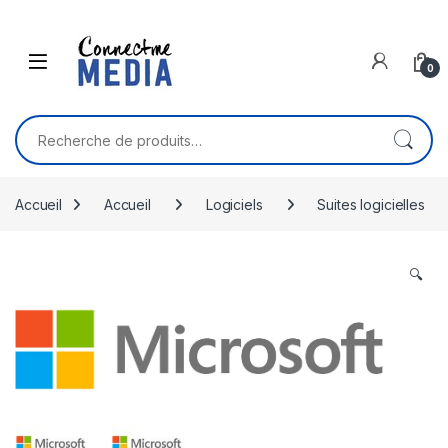
Skip to navigation
Skip to content
0
Recherche pour :
Accueil
Accueil
Logiciels
Suites logicielles
🔍