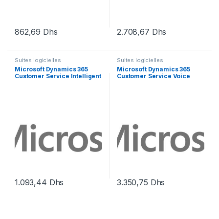
862,69
Dhs
2.708,67
Dhs
Suites logicielles
Suites logicielles
Microsoft Dynamics 365
Microsoft Dynamics 365
Customer Service Intelligent
Customer Service Voice
Voicebot Minutes Add-on –
Channel Add-in – licence
licence d’abonnement (1
d’abonnement (1 an) – 1
mois) – 1 licence
licence
1.093,44
Dhs
3.350,75
Dhs