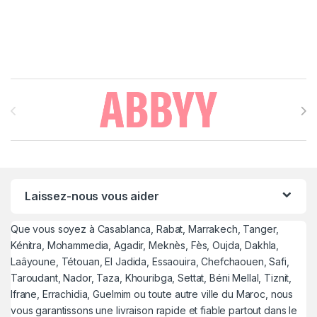
Brands Carousel
Laissez-nous vous aider
Que vous soyez à Casablanca, Rabat, Marrakech, Tanger,
Kénitra, Mohammedia, Agadir, Meknès, Fès, Oujda, Dakhla,
Laâyoune, Tétouan, El Jadida, Essaouira, Chefchaouen, Safi,
Taroudant, Nador, Taza, Khouribga, Settat, Béni Mellal, Tiznit,
Ifrane, Errachidia, Guelmim ou toute autre ville du Maroc, nous
vous garantissons une livraison rapide et fiable partout dans le