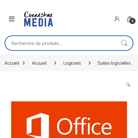
Skip to navigation
Skip to content
0
Recherche pour :
Accueil
Accueil
Logiciels
Suites logicielles
🔍