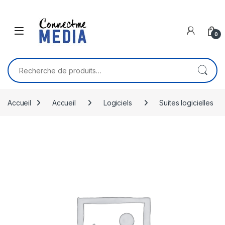
Skip to navigation
Skip to content
0
Recherche pour :
Accueil
Accueil
Logiciels
Suites logicielles