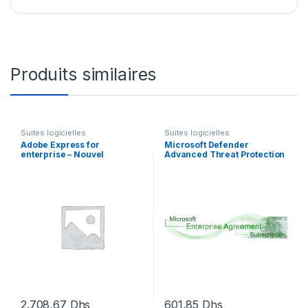
Produits similaires
Suites logicielles
Suites logicielles
Adobe Express for
Microsoft Defender
enterprise – Nouvel
Advanced Threat Protection
abonnement (annuel) – 1
for Servers – licence
utilisateur
d’abonnement – 1 licence
2.708,67
Dhs
601,85
Dhs