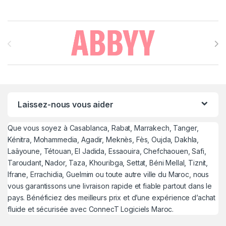
Brands Carousel
Laissez-nous vous aider
Que vous soyez à Casablanca, Rabat, Marrakech, Tanger,
Kénitra, Mohammedia, Agadir, Meknès, Fès, Oujda, Dakhla,
Laâyoune, Tétouan, El Jadida, Essaouira, Chefchaouen, Safi,
Taroudant, Nador, Taza, Khouribga, Settat, Béni Mellal, Tiznit,
Ifrane, Errachidia, Guelmim ou toute autre ville du Maroc, nous
vous garantissons une livraison rapide et fiable partout dans le
pays. Bénéficiez des meilleurs prix et d’une expérience d’achat
fluide et sécurisée avec ConnecT Logiciels Maroc.