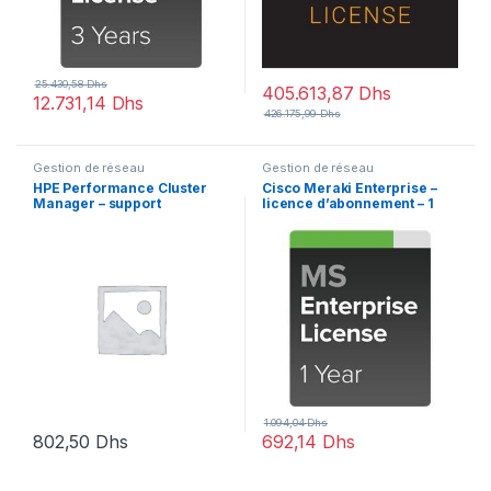
25.430,58
Dhs
405.613,87
Dhs
12.731,14
Dhs
426.175,99
Dhs
Gestion de réseau
Gestion de réseau
HPE Performance Cluster
Cisco Meraki Enterprise –
Manager – support
licence d’abonnement – 1
switch
1.094,04
Dhs
802,50
Dhs
692,14
Dhs