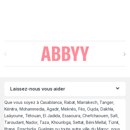
Brands Carousel
Laissez-nous vous aider
Que vous soyez à Casablanca, Rabat, Marrakech, Tanger,
Kénitra, Mohammedia, Agadir, Meknès, Fès, Oujda, Dakhla,
Laâyoune, Tétouan, El Jadida, Essaouira, Chefchaouen, Safi,
Taroudant, Nador, Taza, Khouribga, Settat, Béni Mellal, Tiznit,
Ifrane, Errachidia, Guelmim ou toute autre ville du Maroc, nous