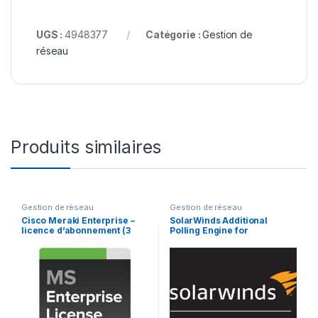
UGS :
4948377
Catégorie :
Gestion de
réseau
Produits similaires
Gestion de réseau
Gestion de réseau
Cisco Meraki Enterprise –
SolarWinds Additional
licence d’abonnement (3
Polling Engine for
ans) + 3 Years Enterprise
SolarWinds Unlimited
Support – 1 switch
Licenses (Standard Polling
Throughput – license + 1
Year