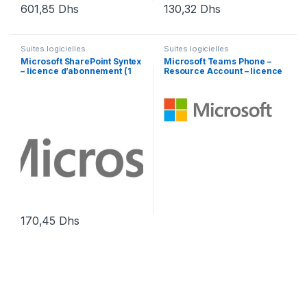
601,85
Dhs
130,32
Dhs
Suites logicielles
Suites logicielles
Microsoft SharePoint Syntex
Microsoft Teams Phone –
– licence d’abonnement (1
Resource Account – licence
an) – 1 licence
d’abonnement (1 an) – 1
licence
170,45
Dhs