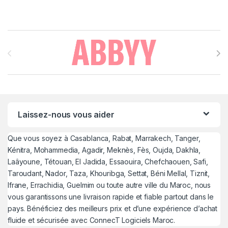
Brands Carousel
Laissez-nous vous aider
Que vous soyez à Casablanca, Rabat, Marrakech, Tanger,
Kénitra, Mohammedia, Agadir, Meknès, Fès, Oujda, Dakhla,
Laâyoune, Tétouan, El Jadida, Essaouira, Chefchaouen, Safi,
Taroudant, Nador, Taza, Khouribga, Settat, Béni Mellal, Tiznit,
Ifrane, Errachidia, Guelmim ou toute autre ville du Maroc, nous
vous garantissons une livraison rapide et fiable partout dans le
pays. Bénéficiez des meilleurs prix et d’une expérience d’achat
fluide et sécurisée avec ConnecT Logiciels Maroc.