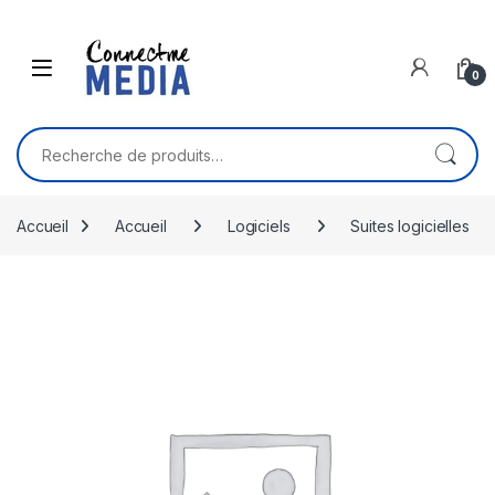
Skip to navigation
Skip to content
0
Recherche pour :
Accueil
Accueil
Logiciels
Suites logicielles