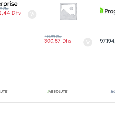
80
Dhs
2,44
Dhs
426,98
Dhs
300,87
Dhs
97.19