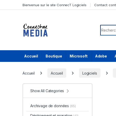
Skip to navigation
Skip to content
Bienvenue sur le site ConnecT Logiciels
Contact:
con
Search f
Accueil
Boutique
Microsoft
Adobe
Accueil
Accueil
Logiciels
Show All Categories
Archivage de données
(65)
Déploiement et migration
(41)