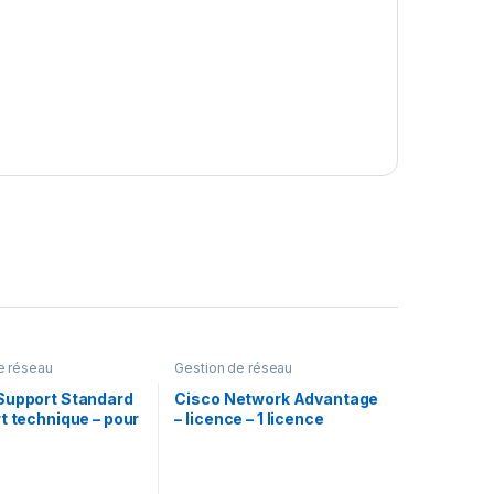
e réseau
Gestion de réseau
Support Standard
Cisco Network Advantage
t technique – pour
– licence – 1 licence
ransfer File
 Server – 2