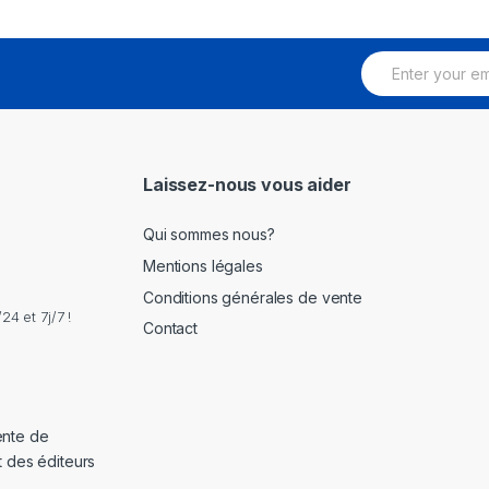
E
m
a
i
l
*
Laissez-nous vous aider
Qui sommes nous?
Mentions légales
Conditions générales de vente
4 et 7j/7 !
Contact
ente de
t des éditeurs