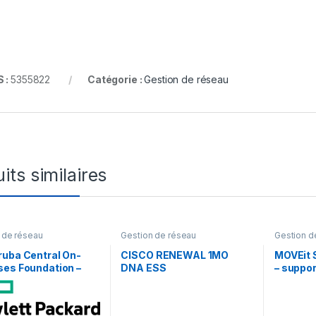
 :
5355822
Catégorie :
Gestion de réseau
its similaires
 de réseau
Gestion de réseau
Gestion d
ruba Central On-
CISCO RENEWAL 1MO
MOVEit 
ses Foundation –
DNA ESS
– suppor
e d’abonnement (3
MOVEit T
 1 borne d’accès
Transfer
années