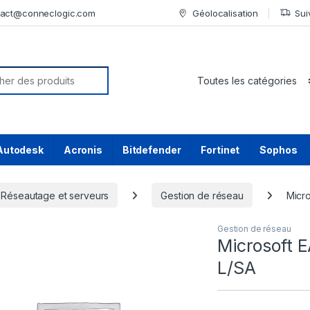
tact@conneclogic.com
Géolocalisation
Sui
or:
Autodesk
Acronis
Bitdefender
Fortinet
Sophos
Réseautage et serveurs
Gestion de réseau
Micr
Gestion de réseau
Microsoft
L/SA