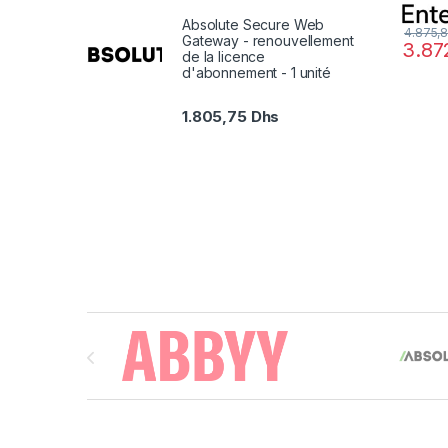
Absolute Secure Web
4.875,
Gateway - renouvellement
3.87
de la licence
d'abonnement - 1 unité
1.805,75
Dhs
Brands Carousel