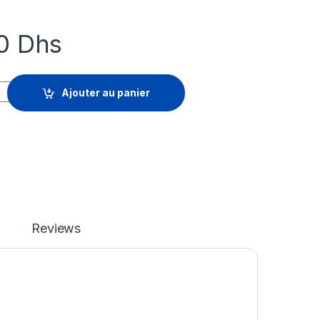
80
Dhs
CTR DC CORE ALNG L/SA quantity
Ajouter au panier
Reviews