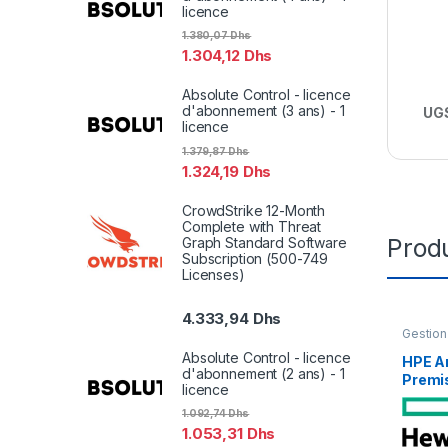
licence
1.380,07
Dhs
1.304,12
Dhs
Absolute Control - licence
d'abonnement (3 ans) - 1
UGS
licence
1.379,87
Dhs
1.324,19
Dhs
CrowdStrike 12-Month
Complete with Threat
Produ
Graph Standard Software
Subscription (500-749
Licenses)
4.333,94
Dhs
Gestion
Absolute Control - licence
HPE A
d'abonnement (2 ans) - 1
Premi
licence
licenc
ans) –
1.092,74
Dhs
1.053,31
Dhs