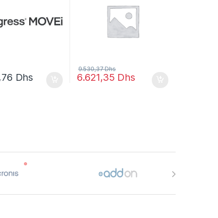
9.530,37
Dhs
4,76
Dhs
6.621,35
Dhs