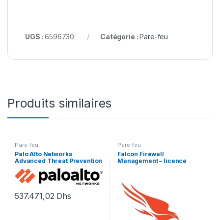
UGS :
6596730
Catégorie :
Pare-feu
Produits similaires
Pare-feu
Pare-feu
Palo Alto Networks
Falcon Firewall
Advanced Threat Prevention
Management – licence
– licence d’abonnement (1
d’abonnement (1 an) – 1 point
an) – 1 périphérique
d’extrémité
537.471,02
Dhs