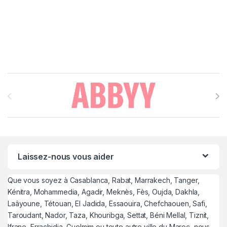
Brands Carousel
Laissez-nous vous aider
Que vous soyez à Casablanca, Rabat, Marrakech, Tanger,
Kénitra, Mohammedia, Agadir, Meknès, Fès, Oujda, Dakhla,
Laâyoune, Tétouan, El Jadida, Essaouira, Chefchaouen, Safi,
Taroudant, Nador, Taza, Khouribga, Settat, Béni Mellal, Tiznit,
Ifrane, Errachidia, Guelmim ou toute autre ville du Maroc, nous