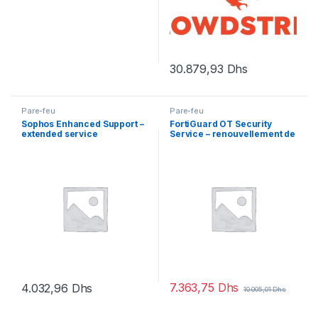
30.879,93
Dhs
Pare-feu
Pare-feu
Sophos Enhanced Support –
FortiGuard OT Security
extended service
Service – renouvellement de
agreement (renewal) – 4
la licence d’abonnement (5
mois
ans) – 1 licence
7.363,75
Dhs
4.032,96
Dhs
10.005,01
Dhs