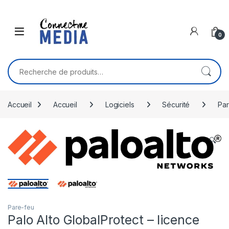
Skip to navigation
Skip to content
0
Recherche pour :
Accueil
Accueil
Logiciels
Sécurité
Par
🔍
Pare-feu
Palo Alto GlobalProtect – licence