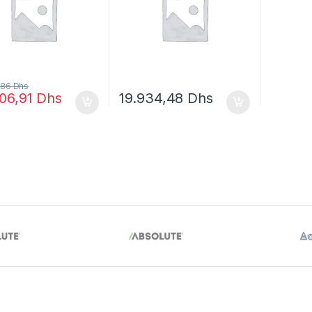
,86
Dhs
206,91
Dhs
19.934,48
Dhs