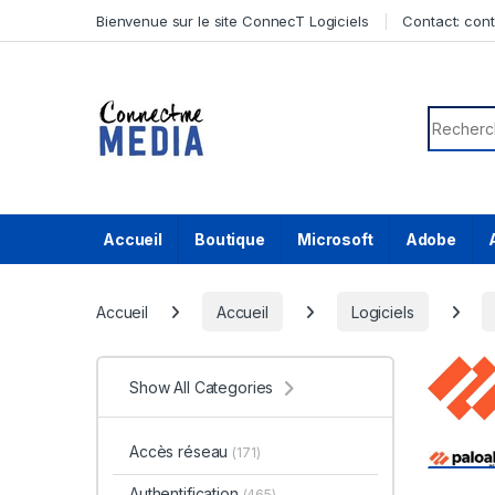
Skip to navigation
Skip to content
Bienvenue sur le site ConnecT Logiciels
Contact:
con
Search f
Accueil
Boutique
Microsoft
Adobe
Accueil
Accueil
Logiciels
Show All Categories
Accès réseau
(171)
Authentification
(465)