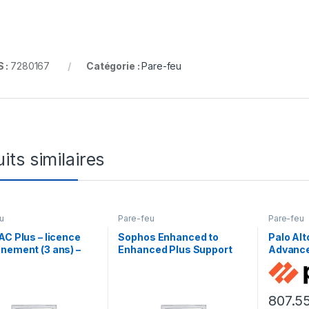
 :
7280167
Catégorie :
Pare-feu
its similaires
u
Pare-feu
Pare-feu
AC Plus – licence
Sophos Enhanced to
Palo Al
nement (3 ans) –
Enhanced Plus Support
Advance
extrémités
Upgrade – contrat de
Preventi
maintenance prolongé – 3
renouve
années
licence
807.5
an) – 1 