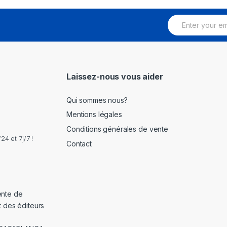
E
m
a
i
l
*
Laissez-nous vous aider
Qui sommes nous?
Mentions légales
Conditions générales de vente
4 et 7j/7 !
Contact
ente de
t des éditeurs