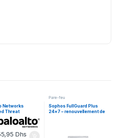
Pare-feu
to Networks
Sophos FullGuard Plus
d Threat
24×7 – renouvellement de
on –
la licence d’abonnement (1
llement de la
an) – 1 licence
 d’abonnement (1
55,95
Dhs
périphérique