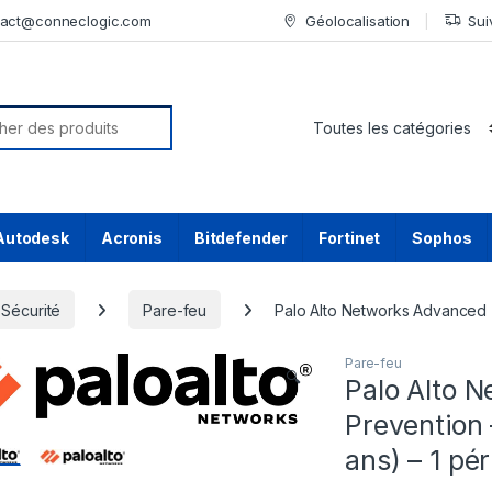
tact@conneclogic.com
Géolocalisation
Sui
or:
Autodesk
Acronis
Bitdefender
Fortinet
Sophos
Sécurité
Pare-feu
Palo Alto Networks Advanced T
Pare-feu
🔍
Palo Alto 
Prevention 
ans) – 1 pé