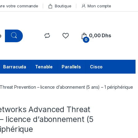
vre votre commande
Boutique
Mon compte
0,00
Dhs
0
Barracuda
Tenable
Parallels
Cisco
hreat Prevention – licence d’abonnement (5 ans) – 1 périphérique
Networks Advanced Threat
– licence d’abonnement (5
riphérique