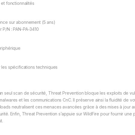
 et fonctionnalités
ence sur abonnement (5 ans)
r P/N : PAN-PA-3410
ériphérique
r les spécifications techniques
un seul scan de sécurité, Threat Prevention bloque les exploits de vul
 malwares et les communications CnC. Il préserve ainsi la fluidité de vo
loads neutralisent ces menaces avancées grâce à des mises à jour au
urité. Enfin, Threat Prevention s’appuie sur WildFire pour fournir un
t.