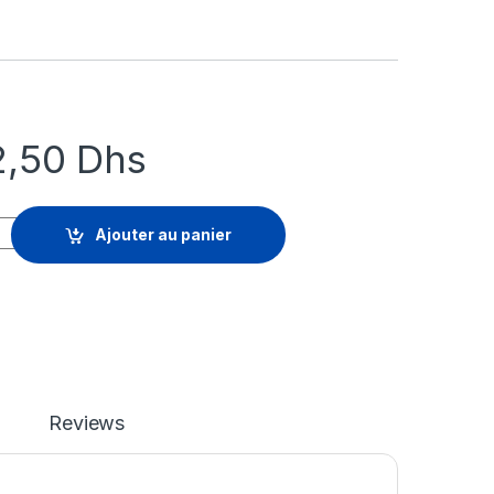
2,50
Dhs
 Advanced Threat Prevention - licence d'abonnement (5 ans) - 1
Ajouter au panier
Reviews