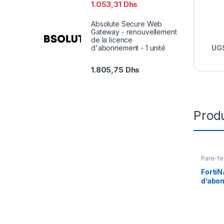
1.053,31
Dhs
Absolute Secure Web
Gateway - renouvellement
de la licence
UGS
d'abonnement - 1 unité
1.805,75
Dhs
Produ
Pare-fe
FortiN
d’abon
1000 