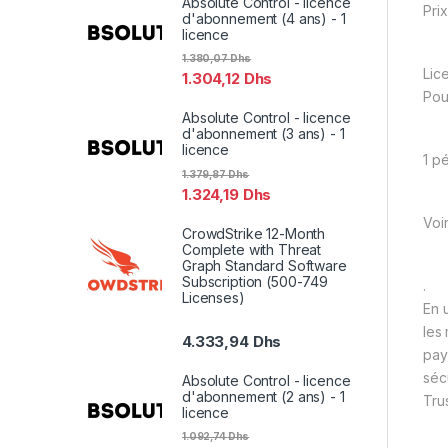
Absolute Control - licence
Prix
d'abonnement (4 ans) - 1
licence
1.380,07
Dhs
Lic
1.304,12
Dhs
Pou
Absolute Control - licence
d'abonnement (3 ans) - 1
licence
1 p
1.379,87
Dhs
1.324,19
Dhs
Voi
CrowdStrike 12-Month
Complete with Threat
Graph Standard Software
Subscription (500-749
.
Licenses)
En 
les
4.333,94
Dhs
pay
séc
Absolute Control - licence
d'abonnement (2 ans) - 1
Trus
licence
1.092,74
Dhs