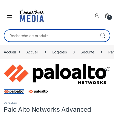
Skip to navigation
Skip to content
0
Recherche pour :
Accueil
Accueil
Logiciels
Sécurité
Par
🔍
Pare-feu
Palo Alto Networks Advanced