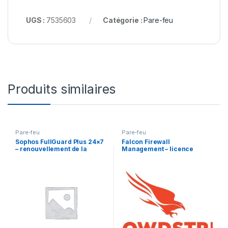
UGS :
7535603
Catégorie :
Pare-feu
Produits similaires
Pare-feu
Pare-feu
Sophos FullGuard Plus 24×7
Falcon Firewall
– renouvellement de la
Management – licence
licence d’abonnement (1 an)
d’abonnement (1 an) – 1 point
– 1 licence
d’extrémité