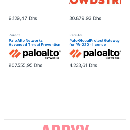
9.129,47
Dhs
30.879,93
Dhs
Pare-feu
Pare-feu
Palo Alto Networks
Palo GlobalProtect Gateway
Advanced Threat Prevention
for PA-220 – licence
– renouvellement de la
d’abonnement (1 an) – 1
licence d’abonnement (1 an)
licence
– 1 périphérique
807.555,95
Dhs
4.233,61
Dhs
Brands Carousel