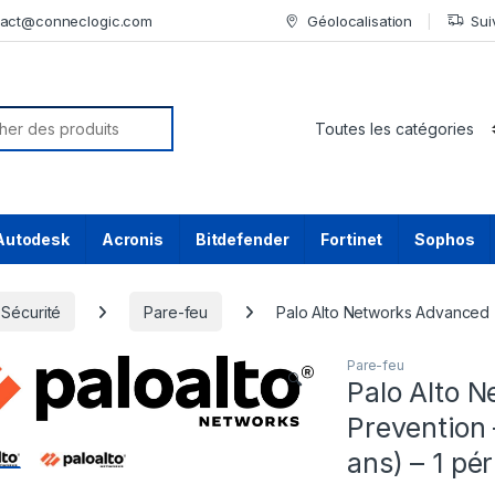
tact@conneclogic.com
Géolocalisation
Sui
or:
Autodesk
Acronis
Bitdefender
Fortinet
Sophos
Sécurité
Pare-feu
Palo Alto Networks Advanced T
Pare-feu
🔍
Palo Alto 
Prevention 
ans) – 1 pé