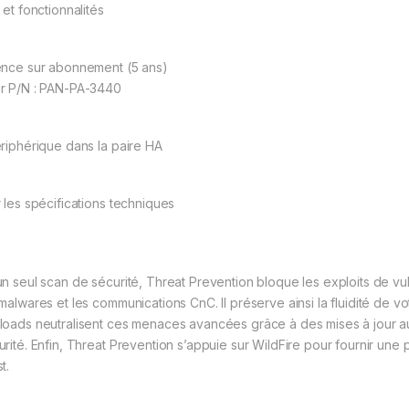
 et fonctionnalités
ence sur abonnement (5 ans)
r P/N : PAN-PA-3440
ériphérique dans la paire HA
r les spécifications techniques
un seul scan de sécurité, Threat Prevention bloque les exploits de vul
 malwares et les communications CnC. Il préserve ainsi la fluidité de vo
loads neutralisent ces menaces avancées grâce à des mises à jour au
urité. Enfin, Threat Prevention s’appuie sur WildFire pour fournir un
t.