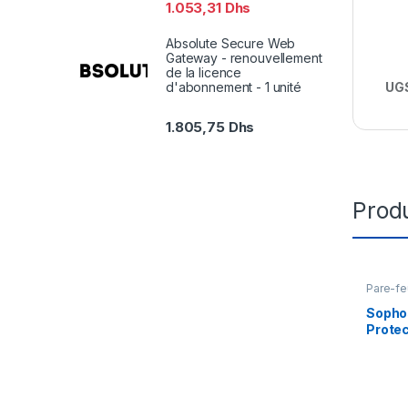
1.053,31
Dhs
Absolute Secure Web
Gateway - renouvellement
de la licence
UGS
d'abonnement - 1 unité
1.805,75
Dhs
Produ
Pare-fe
Sopho
Protec
d’abon
licenc