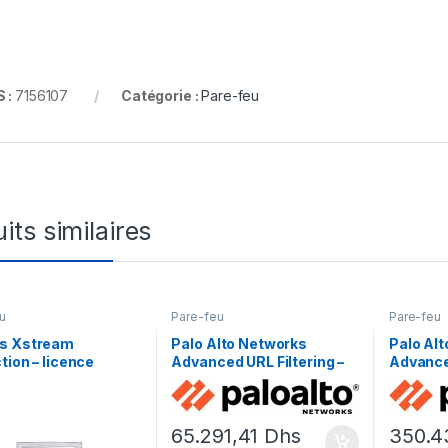
 :
7156107
Catégorie :
Pare-feu
its similaires
u
Pare-feu
Pare-feu
s Xstream
Palo Alto Networks
Palo Al
tion – licence
Advanced URL Filtering –
Advance
nement (1 an) – 1
renouvellement de la
Preventi
e
licence d’abonnement (3
renouve
ans) – 1 périphérique dans
licence
65.291,41
Dhs
350.4
la paire HA
ans) – 1