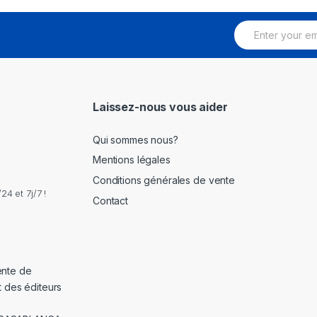
E
m
a
i
l
*
Laissez-nous vous aider
Qui sommes nous?
Mentions légales
Conditions générales de vente
4 et 7j/7 !
Contact
ente de
t des éditeurs