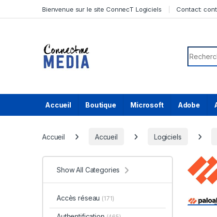
Skip to navigation
Skip to content
Bienvenue sur le site ConnecT Logiciels
Contact:
con
Search f
Accueil
Boutique
Microsoft
Adobe
Accueil
Accueil
Logiciels
Show All Categories
Accès réseau
(171)
Authentification
(465)