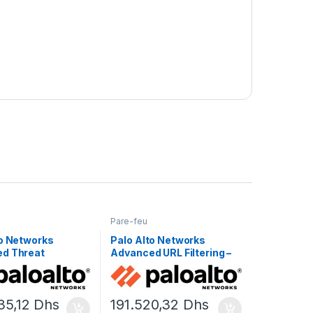
Pare-feu
to Networks
Palo Alto Networks
d Threat
Advanced URL Filtering –
on –
renouvellement de la
llement de la
licence d’abonnement (1
 d’abonnement (3
an) – 1 périphérique
35,12
Dhs
191.520,32
Dhs
 périphérique dans