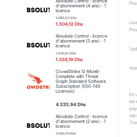
Absolute Control - licence
Prix
d'abonnement (4 ans) - 1
licence
1.380,07
Dhs
Lic
1.304,12
Dhs
Pou
Absolute Control - licence
d'abonnement (3 ans) - 1
licence
1 p
1.379,87
Dhs
1.324,19
Dhs
Voi
CrowdStrike 12-Month
Complete with Threat
Graph Standard Software
Subscription (500-749
.
Licenses)
En 
les
4.333,94
Dhs
pay
séc
Absolute Control - licence
d'abonnement (2 ans) - 1
Trus
licence
1.092,74
Dhs