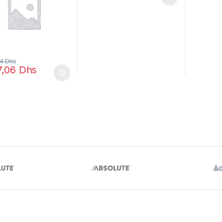
la paire
54
Dhs
7,06
Dhs