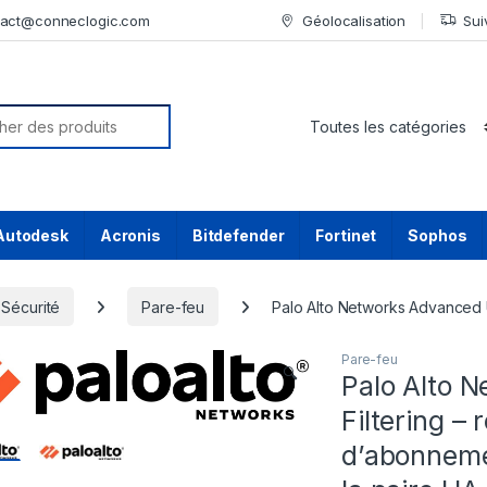
tact@conneclogic.com
Géolocalisation
Sui
or:
Autodesk
Acronis
Bitdefender
Fortinet
Sophos
Sécurité
Pare-feu
Palo Alto Networks Advanced U
Pare-feu
🔍
Palo Alto 
Filtering –
d’abonnemen