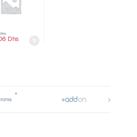
Dhs
,06
Dhs