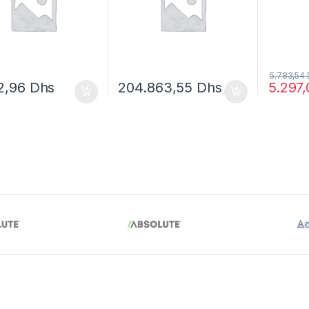
5.783,54
2,96
Dhs
204.863,55
Dhs
5.297