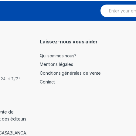
E
m
a
i
l
*
Laissez-nous vous aider
Qui sommes nous?
Mentions légales
Conditions générales de vente
4 et 7j/7 !
Contact
ente de
t des éditeurs
 CASABLANCA.