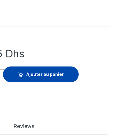
15
Dhs
Advanced URL Filtering - renouvellement de la licence d'abonnem
Ajouter au panier
Reviews