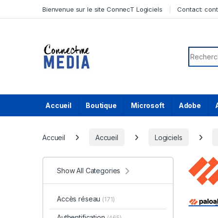
Skip to navigation
Skip to content
Bienvenue sur le site ConnecT Logiciels
Contact:
con
Search f
Accueil
Boutique
Microsoft
Adobe
Accueil
Accueil
Logiciels
Show All Categories
Accès réseau
(171)
Authentification
(465)