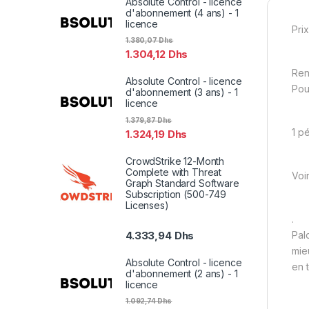
Absolute Control - licence
d'abonnement (4 ans) - 1
licence
Prix
1.380,07
Dhs
1.304,12
Dhs
Ren
Absolute Control - licence
Pou
d'abonnement (3 ans) - 1
licence
1.379,87
Dhs
1 p
1.324,19
Dhs
CrowdStrike 12-Month
Complete with Threat
Voi
Graph Standard Software
Subscription (500-749
Licenses)
.
Pal
4.333,94
Dhs
mie
Absolute Control - licence
en 
d'abonnement (2 ans) - 1
licence
1.092,74
Dhs