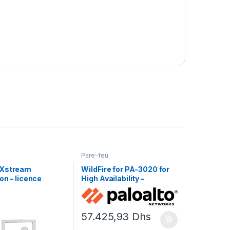
Pare-feu
 Xstream
WildFire for PA-3020 for
on – licence
High Availability –
ment (1 an) – 1
renouvellement de la
licence d’abonnement (1
an) – 1 périphérique dans
57.425,93
Dhs
la paire HA