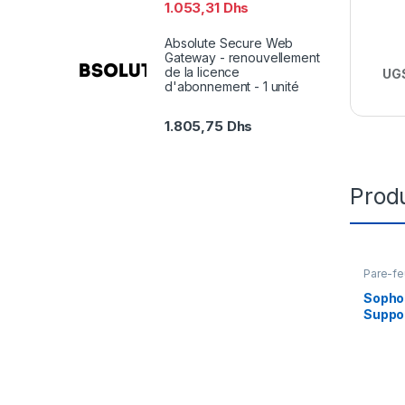
1.053,31
Dhs
Absolute Secure Web
Gateway - renouvellement
de la licence
UGS
d'abonnement - 1 unité
1.805,75
Dhs
Produ
Pare-fe
Sopho
Suppor
servi
(renew