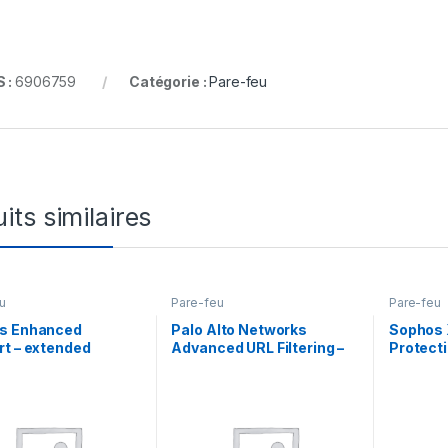
 :
6906759
Catégorie :
Pare-feu
its similaires
u
Pare-feu
Pare-feu
s Enhanced
Palo Alto Networks
Sophos
t – extended
Advanced URL Filtering –
Protecti
ce agreement
licence d’abonnement (5
d’abonne
al) – 4 mois
ans) – 1 périphérique dans
licence
la paire HA