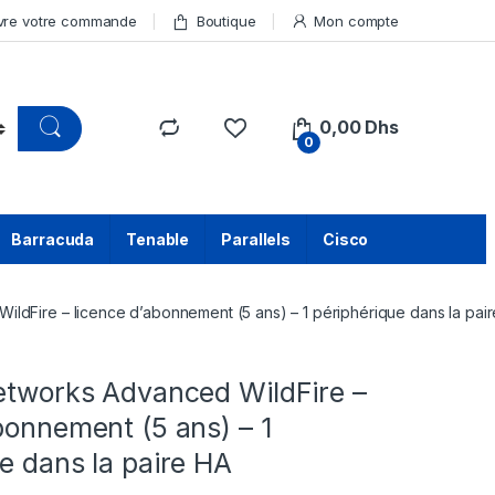
vre votre commande
Boutique
Mon compte
0,00
Dhs
0
Barracuda
Tenable
Parallels
Cisco
ildFire – licence d’abonnement (5 ans) – 1 périphérique dans la pai
Networks Advanced WildFire –
bonnement (5 ans) – 1
e dans la paire HA