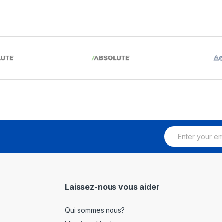
E
m
a
i
l
*
Laissez-nous vous aider
Qui sommes nous?