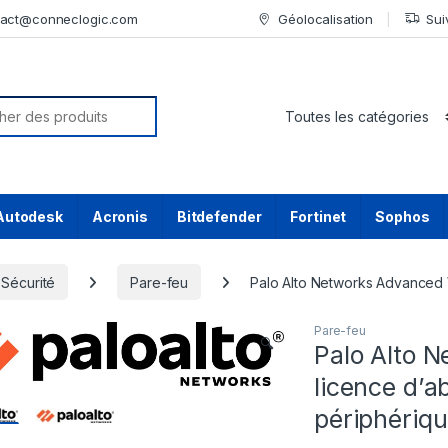
tact@conneclogic.com
Géolocalisation
Sui
or:
Autodesk
Acronis
Bitdefender
Fortinet
Sophos
Sécurité
Pare-feu
Palo Alto Networks Advanced W
Pare-feu
🔍
Palo Alto 
licence d’a
périphériqu