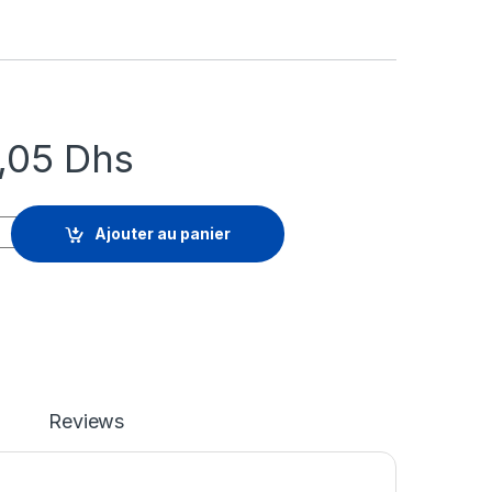
4,05
Dhs
 Advanced WildFire - licence d'abonnement (5 ans) - 1 périphéri
Ajouter au panier
Reviews