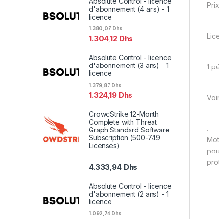
Absolute Control - licence
Prix
d'abonnement (4 ans) - 1
licence
1.380,07
Dhs
Lic
1.304,12
Dhs
Absolute Control - licence
d'abonnement (3 ans) - 1
1 p
licence
1.379,87
Dhs
1.324,19
Dhs
Voi
CrowdStrike 12-Month
Complete with Threat
.
Graph Standard Software
Subscription (500-749
Mot
Licenses)
pou
pro
4.333,94
Dhs
Absolute Control - licence
d'abonnement (2 ans) - 1
licence
1.092,74
Dhs