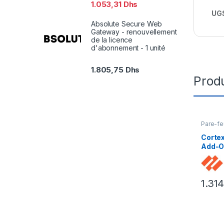
1.053,31
Dhs
UGS
Absolute Secure Web
Gateway - renouvellement
de la licence
d'abonnement - 1 unité
1.805,75
Dhs
Produ
Pare-fe
Corte
Add-On
d’abon
licenc
1.31