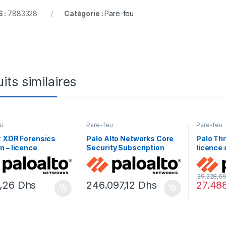
 :
7883328
Catégorie :
Pare-feu
its similaires
u
Pare-feu
Pare-feu
x XDR Forensics
Palo Alto Networks Core
Palo Thr
 – licence
Security Subscription
licence
nement (1 an) – 1
Bundle Advanced Threat
an) – 1 
e
Prevention, Advanced
URL Filtering, Advanced
29.228,6
4,26
Dhs
246.097,12
Dhs
27.48