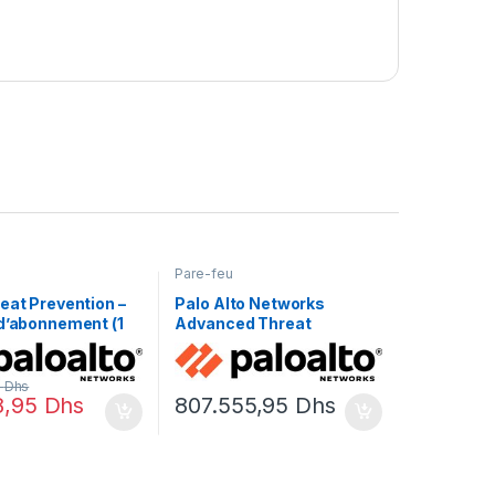
Pare-feu
eat Prevention –
Palo Alto Networks
 d’abonnement (1
Advanced Threat
périphérique
Prevention –
renouvellement de la
licence d’abonnement (1
9
Dhs
8,95
Dhs
807.555,95
Dhs
an) – 1 périphérique