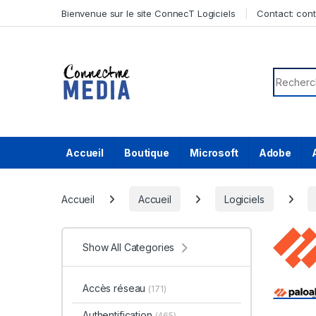
Skip to navigation
Skip to content
Bienvenue sur le site ConnecT Logiciels
Contact:
con
Search f
Accueil
Boutique
Microsoft
Adobe
Accueil
Accueil
Logiciels
Show All Categories
Accès réseau
(171)
Authentification
(465)