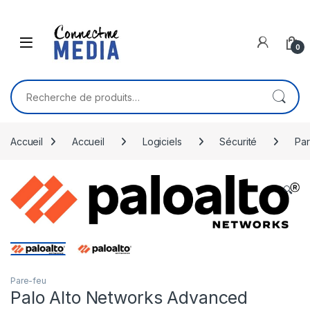
Skip to navigation
Skip to content
0
Recherche pour :
Accueil
Accueil
Logiciels
Sécurité
Par
🔍
Pare-feu
Palo Alto Networks Advanced