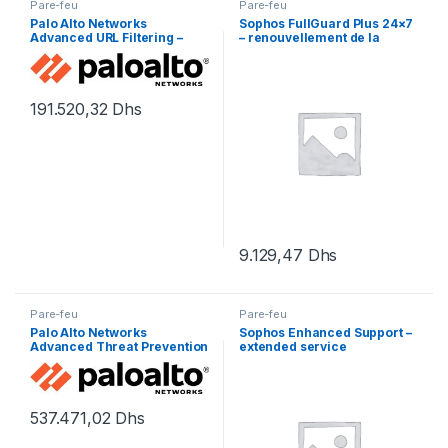
Pare-feu
Pare-feu
Palo Alto Networks
Sophos FullGuard Plus 24×7
Advanced URL Filtering –
– renouvellement de la
renouvellement de la
licence d’abonnement (1 an)
licence d’abonnement (1 an)
– 1 licence
– 1 périphérique
191.520,32
Dhs
9.129,47
Dhs
Pare-feu
Pare-feu
Palo Alto Networks
Sophos Enhanced Support –
Advanced Threat Prevention
extended service
– licence d’abonnement (1
agreement (renewal) – 4
an) – 1 périphérique
mois
537.471,02
Dhs