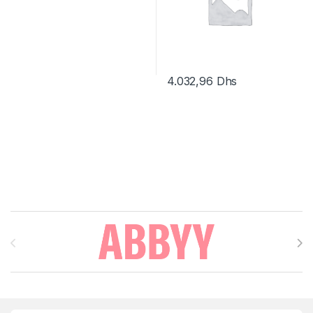
4.032,96
Dhs
Brands Carousel