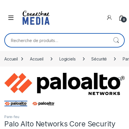
Skip to navigation
Skip to content
0
Recherche pour :
Accueil
Accueil
Logiciels
Sécurité
Par
🔍
Pare-feu
Palo Alto Networks Core Security