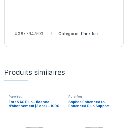
UGS :
7947593
Catégorie :
Pare-feu
Produits similaires
Pare-feu
Pare-feu
FortiNAC Plus – licence
Sophos Enhanced to
d’abonnement (3 ans) – 1000
Enhanced Plus Support
extrémités
Upgrade – contrat de
maintenance prolongé – 3
années