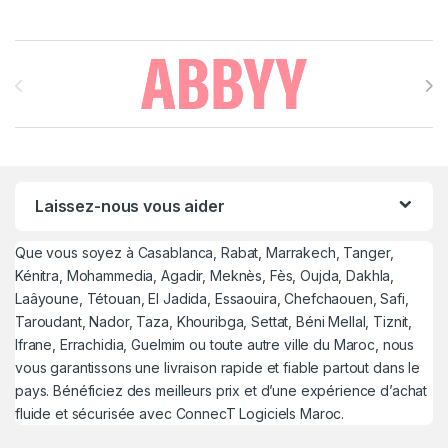
Brands Carousel
Laissez-nous vous aider
Que vous soyez à Casablanca, Rabat, Marrakech, Tanger,
Kénitra, Mohammedia, Agadir, Meknès, Fès, Oujda, Dakhla,
Laâyoune, Tétouan, El Jadida, Essaouira, Chefchaouen, Safi,
Taroudant, Nador, Taza, Khouribga, Settat, Béni Mellal, Tiznit,
Ifrane, Errachidia, Guelmim ou toute autre ville du Maroc, nous
vous garantissons une livraison rapide et fiable partout dans le
pays. Bénéficiez des meilleurs prix et d’une expérience d’achat
fluide et sécurisée avec ConnecT Logiciels Maroc.