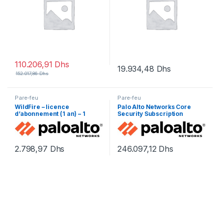
110.206,91
Dhs
19.934,48
Dhs
152.017,86
Dhs
Pare-feu
Pare-feu
WildFire – licence
Palo Alto Networks Core
d’abonnement (1 an) – 1
Security Subscription
périphérique
Bundle Advanced Threat
Prevention, Advanced URL
Filtering, Advanced
2.798,97
Dhs
246.097,12
Dhs