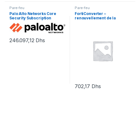
Pare-feu
Pare-feu
Palo Alto Networks Core
FortiConverter –
Security Subscription
renouvellement de la
Bundle Advanced Threat
licence d’abonnement (1 an)
Prevention, Advanced URL
– 1 licence
Filtering, Advanced
246.097,12
Dhs
702,17
Dhs