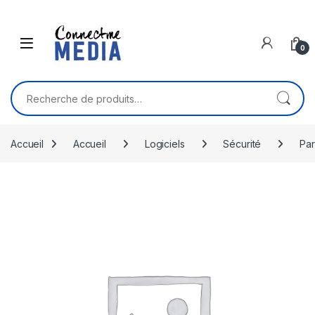
Skip to navigation
Skip to content
0
Recherche pour :
Accueil
Accueil
Logiciels
Sécurité
Par