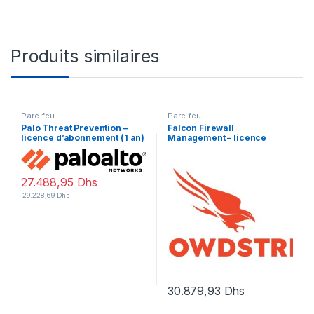
Produits similaires
Pare-feu
Pare-feu
Palo Threat Prevention –
Falcon Firewall
licence d’abonnement (1 an)
Management – licence
– 1 périphérique
d’abonnement (1 an) – 1 point
d’extrémité
27.488,95
Dhs
29.228,69
Dhs
30.879,93
Dhs