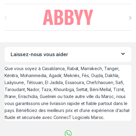
Brands Carousel
Laissez-nous vous aider
Que vous soyez à Casablanca, Rabat, Marrakech, Tanger,
Kénitra, Mohammedia, Agadir, Meknès, Fès, Oujda, Dakhla,
Laâyoune, Tétouan, El Jadida, Essaouira, Chefchaouen, Safi,
Taroudant, Nador, Taza, Khouribga, Settat, Béni Mellal, Tiznit,
Ifrane, Errachidia, Guelmim ou toute autre ville du Maroc, nous
vous garantissons une livraison rapide et fiable partout dans le
pays. Bénéficiez des meilleurs prix et d’une expérience d’achat
fluide et sécurisée avec ConnecT Logiciels Maroc.