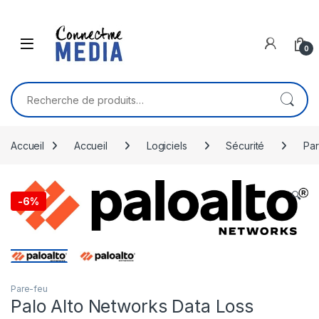
Skip to navigation
Skip to content
0
Recherche pour :
Accueil
Accueil
Logiciels
Sécurité
Par
🔍
-
6%
Pare-feu
Palo Alto Networks Data Loss