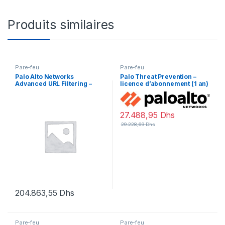
Produits similaires
Pare-feu
Pare-feu
Palo Alto Networks
Palo Threat Prevention –
Advanced URL Filtering –
licence d’abonnement (1 an)
licence d’abonnement (5
– 1 périphérique
ans) – 1 périphérique dans la
paire HA
27.488,95
Dhs
29.228,69
Dhs
204.863,55
Dhs
Pare-feu
Pare-feu