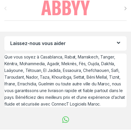
Brands Carousel
Laissez-nous vous aider
Que vous soyez à Casablanca, Rabat, Marrakech, Tanger,
Kénitra, Mohammedia, Agadir, Meknès, Fès, Oujda, Dakhla,
Laâyoune, Tétouan, El Jadida, Essaouira, Chefchaouen, Safi,
Taroudant, Nador, Taza, Khouribga, Settat, Béni Mellal, Tiznit,
Ifrane, Errachidia, Guelmim ou toute autre ville du Maroc, nous
vous garantissons une livraison rapide et fiable partout dans le
pays. Bénéficiez des meilleurs prix et d’une expérience d’achat
fluide et sécurisée avec ConnecT Logiciels Maroc.