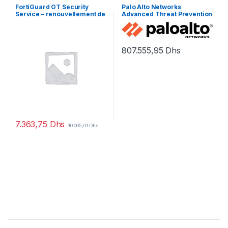
FortiGuard OT Security
Palo Alto Networks
Service – renouvellement de
Advanced Threat Prevention
la licence d’abonnement (5
– renouvellement de la
ans) – 1 licence
licence d’abonnement (1 an)
– 1 périphérique
807.555,95
Dhs
7.363,75
Dhs
10.005,01
Dhs