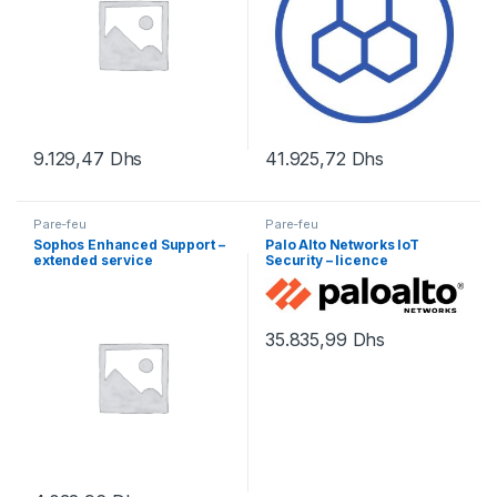
9.129,47
Dhs
41.925,72
Dhs
Pare-feu
Pare-feu
Sophos Enhanced Support –
Palo Alto Networks IoT
extended service
Security – licence
agreement (renewal) – 4
d’abonnement (5 ans) – 1
mois
périphérique
35.835,99
Dhs