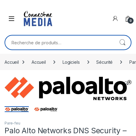
Skip to navigation
Skip to content
0
Recherche pour :
Accueil
Accueil
Logiciels
Sécurité
Par
🔍
Pare-feu
Palo Alto Networks DNS Security –