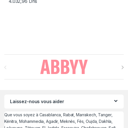
4.032,96
Dhs
Brands Carousel
Laissez-nous vous aider
Que vous soyez à Casablanca, Rabat, Marrakech, Tanger,
Kénitra, Mohammedia, Agadir, Meknès, Fès, Oujda, Dakhla,
Laâyoune, Tétouan, El Jadida, Essaouira, Chefchaouen, Safi,