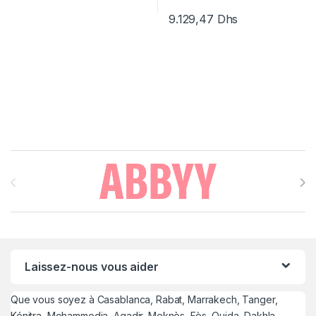
9.129,47
Dhs
Brands Carousel
Laissez-nous vous aider
Que vous soyez à Casablanca, Rabat, Marrakech, Tanger,
Kénitra, Mohammedia, Agadir, Meknès, Fès, Oujda, Dakhla,