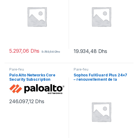
5.297,06
Dhs
19.934,48
Dhs
5.783,54
Dhs
Pare-feu
Pare-feu
Palo Alto Networks Core
Sophos FullGuard Plus 24×7
Security Subscription
– renouvellement de la
Bundle Advanced Threat
licence d’abonnement (1 an)
Prevention, Advanced URL
– 1 licence
Filtering, Advanced
246.097,12
Dhs