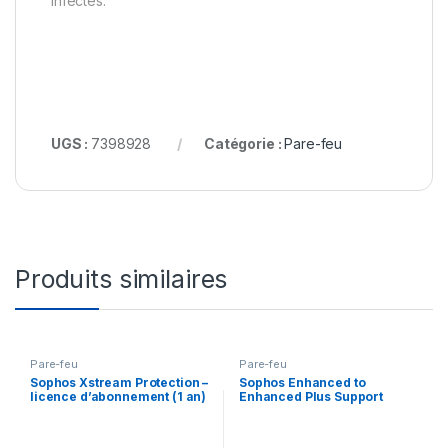
infectés.
UGS :
7398928
Catégorie :
Pare-feu
Produits similaires
Pare-feu
Pare-feu
Sophos Xstream Protection –
Sophos Enhanced to
licence d’abonnement (1 an)
Enhanced Plus Support
– 1 licence
Upgrade – contrat de
maintenance prolongé – 3
années