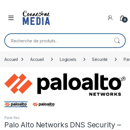
Skip to navigation
Skip to content
0
Recherche pour :
Accueil
Accueil
Logiciels
Sécurité
Par
🔍
Pare-feu
Palo Alto Networks DNS Security –