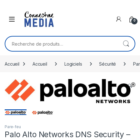
Skip to navigation
Skip to content
0
Recherche pour :
Accueil
Accueil
Logiciels
Sécurité
Par
🔍
Pare-feu
Palo Alto Networks DNS Security –