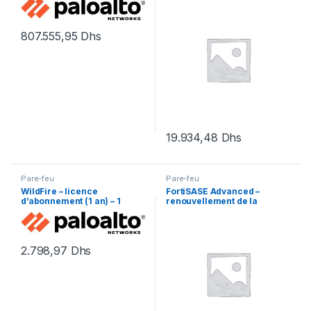
licence d’abonnement (1 an)
maintenance prolongé – 3
– 1 périphérique
années
807.555,95
Dhs
19.934,48
Dhs
Pare-feu
Pare-feu
WildFire – licence
FortiSASE Advanced –
d’abonnement (1 an) – 1
renouvellement de la
périphérique
licence d’abonnement (1 an)
+ FortiCare Premium – 1
utilisateur
2.798,97
Dhs