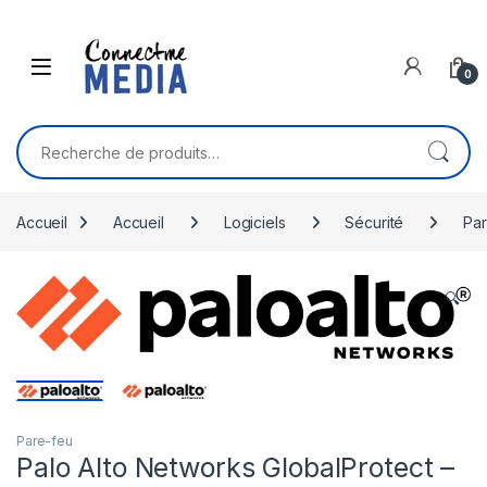
Skip to navigation
Skip to content
0
Recherche pour :
Accueil
Accueil
Logiciels
Sécurité
Par
🔍
Pare-feu
Palo Alto Networks GlobalProtect –