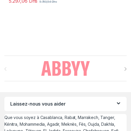
5.297,06
Dhs
5.783,54
Dhs
Brands Carousel
Laissez-nous vous aider
Que vous soyez à Casablanca, Rabat, Marrakech, Tanger,
Kénitra, Mohammedia, Agadir, Meknès, Fès, Oujda, Dakhla,
Laâyoune, Tétouan, El Jadida, Essaouira, Chefchaouen, Safi,