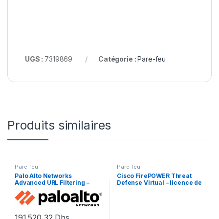
UGS :
7319869
Catégorie :
Pare-feu
Produits similaires
Pare-feu
Pare-feu
Palo Alto Networks
Cisco FirePOWER Threat
Advanced URL Filtering –
Defense Virtual – licence de
renouvellement de la
base – 1 licence
licence d’abonnement (1 an)
– 1 périphérique
191.520,32
Dhs