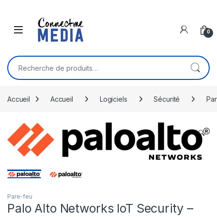
Skip to navigation
Skip to content
0
Recherche pour :
Accueil
Accueil
Logiciels
Sécurité
Par
🔍
Pare-feu
Palo Alto Networks IoT Security –