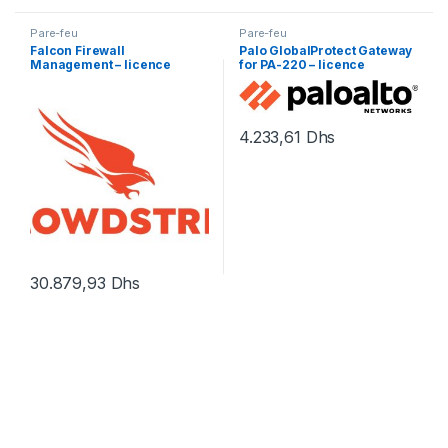
Pare-feu
Pare-feu
Falcon Firewall
Palo GlobalProtect Gateway
Management – licence
for PA-220 – licence
d’abonnement (1 an) – 1 point
d’abonnement (1 an) – 1
d’extrémité
licence
4.233,61
Dhs
30.879,93
Dhs