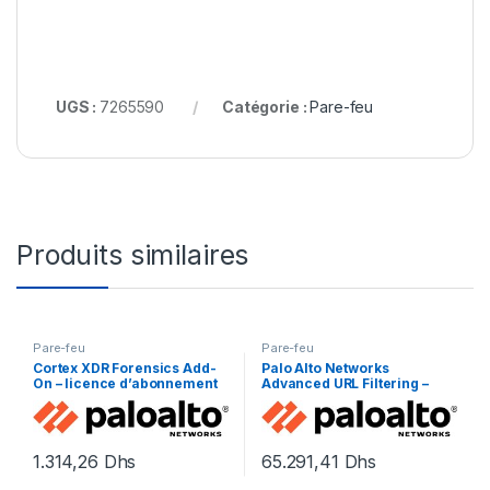
UGS :
7265590
Catégorie :
Pare-feu
Produits similaires
Pare-feu
Pare-feu
Cortex XDR Forensics Add-
Palo Alto Networks
On – licence d’abonnement
Advanced URL Filtering –
(1 an) – 1 licence
renouvellement de la
licence d’abonnement (3
ans) – 1 périphérique dans la
paire HA
1.314,26
Dhs
65.291,41
Dhs