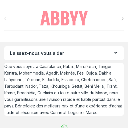
Brands Carousel
Laissez-nous vous aider
Que vous soyez à Casablanca, Rabat, Marrakech, Tanger,
Kénitra, Mohammedia, Agadir, Meknès, Fès, Oujda, Dakhla,
Laâyoune, Tétouan, El Jadida, Essaouira, Chefchaouen, Safi,
Taroudant, Nador, Taza, Khouribga, Settat, Béni Mellal, Tiznit,
Ifrane, Errachidia, Guelmim ou toute autre ville du Maroc, nous
vous garantissons une livraison rapide et fiable partout dans le
pays. Bénéficiez des meilleurs prix et d’une expérience d’achat
fluide et sécurisée avec ConnecT Logiciels Maroc.