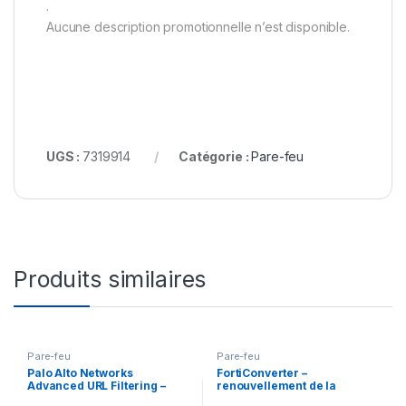
.
Aucune description promotionnelle n’est disponible.
UGS :
7319914
Catégorie :
Pare-feu
Produits similaires
Pare-feu
Pare-feu
Palo Alto Networks
FortiConverter –
Advanced URL Filtering –
renouvellement de la
licence d’abonnement (5
licence d’abonnement (1 an)