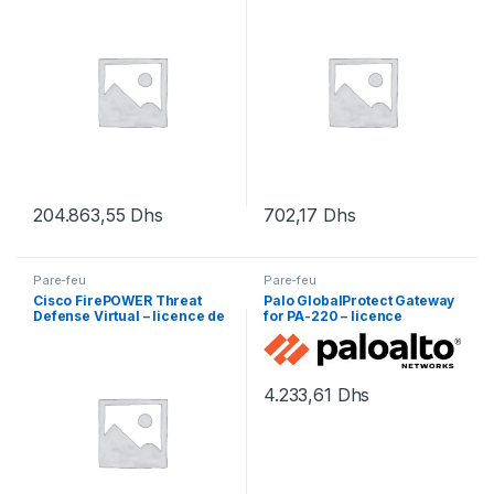
ans) – 1 périphérique dans la
– 1 licence
paire HA
204.863,55
Dhs
702,17
Dhs
Pare-feu
Pare-feu
Cisco FirePOWER Threat
Palo GlobalProtect Gateway
Defense Virtual – licence de
for PA-220 – licence
base – 1 licence
d’abonnement (1 an) – 1
licence
4.233,61
Dhs