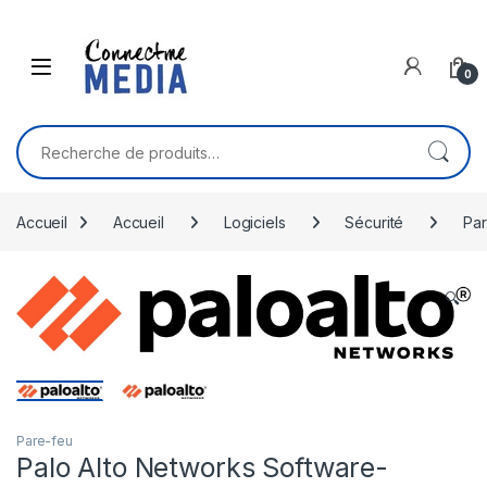
Skip to navigation
Skip to content
0
Recherche pour :
Accueil
Accueil
Logiciels
Sécurité
Par
🔍
Pare-feu
Palo Alto Networks Software-