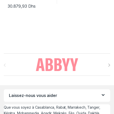
30.879,93
Dhs
Brands Carousel
Laissez-nous vous aider
Que vous soyez à Casablanca, Rabat, Marrakech, Tanger,
Kénitra, Mohammedia, Agadir, Meknès, Fès, Oujda, Dakhla,