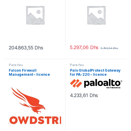
5.297,06
Dhs
204.863,55
Dhs
5.783,54
Dhs
Pare-feu
Pare-feu
Falcon Firewall
Palo GlobalProtect Gateway
Management – licence
for PA-220 – licence
d’abonnement (1 an) – 1 point
d’abonnement (1 an) – 1
d’extrémité
licence
4.233,61
Dhs