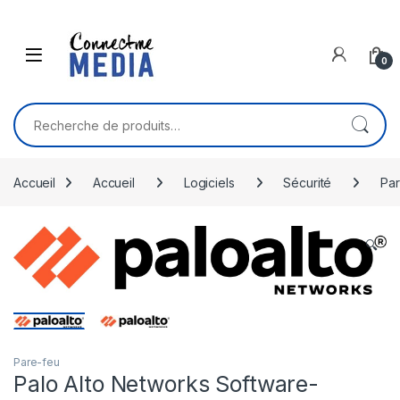
Skip to navigation
Skip to content
0
Recherche pour :
Accueil
Accueil
Logiciels
Sécurité
Par
🔍
Pare-feu
Palo Alto Networks Software-