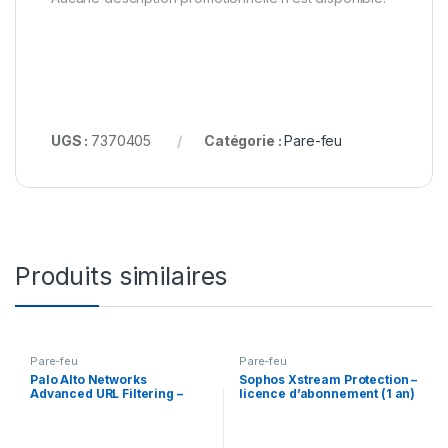
UGS :
7370405
Catégorie :
Pare-feu
Produits similaires
Pare-feu
Pare-feu
Palo Alto Networks
Sophos Xstream Protection –
Advanced URL Filtering –
licence d’abonnement (1 an)
licence d’abonnement (5
– 1 licence
ans) – 1 périphérique dans la
paire HA