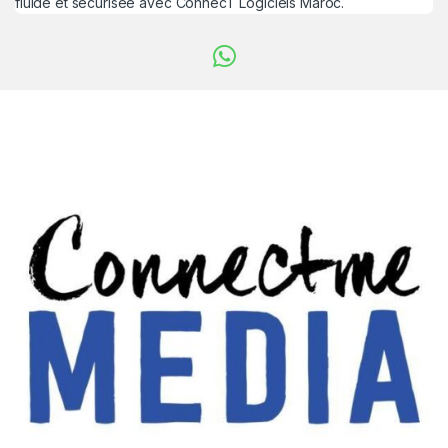
fluide et sécurisée avec ConnecT Logiciels Maroc.