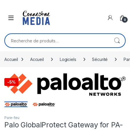
Skip to navigation
Skip to content
0
Recherche pour :
Accueil
Accueil
Logiciels
Sécurité
Par
🔍
-
5%
Pare-feu
Palo GlobalProtect Gateway for PA-