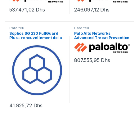
Filtering, Advanced
537.471,02
Dhs
246.097,12
Dhs
Pare-feu
Pare-feu
Sophos SG 230 FullGuard
Palo Alto Networks
Plus – renouvellement de la
Advanced Threat Prevention
licence d’abonnement (1 an)
– renouvellement de la
– 1 licence
licence d’abonnement (1 an)
– 1 périphérique
807.555,95
Dhs
41.925,72
Dhs