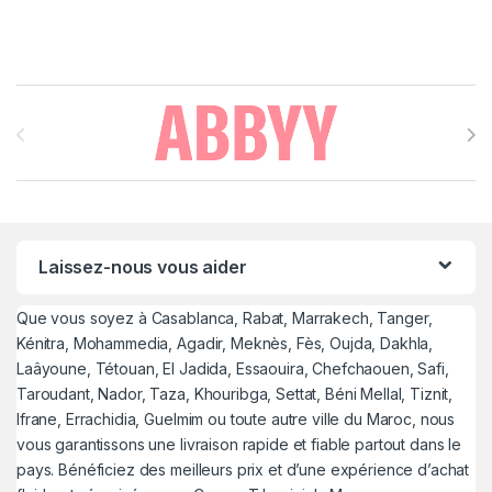
Brands Carousel
Laissez-nous vous aider
Que vous soyez à Casablanca, Rabat, Marrakech, Tanger,
Kénitra, Mohammedia, Agadir, Meknès, Fès, Oujda, Dakhla,
Laâyoune, Tétouan, El Jadida, Essaouira, Chefchaouen, Safi,
Taroudant, Nador, Taza, Khouribga, Settat, Béni Mellal, Tiznit,
Ifrane, Errachidia, Guelmim ou toute autre ville du Maroc, nous
vous garantissons une livraison rapide et fiable partout dans le
pays. Bénéficiez des meilleurs prix et d’une expérience d’achat