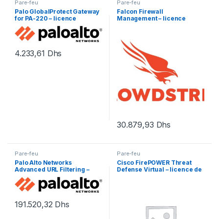
Pare-feu
Pare-feu
Palo GlobalProtect Gateway
Falcon Firewall
for PA-220 – licence
Management – licence
d’abonnement (1 an) – 1
d’abonnement (1 an) – 1 point
licence
d’extrémité
4.233,61
Dhs
30.879,93
Dhs
Pare-feu
Pare-feu
Palo Alto Networks
Cisco FirePOWER Threat
Advanced URL Filtering –
Defense Virtual – licence de
renouvellement de la
base – 1 licence
licence d’abonnement (1 an)
– 1 périphérique
191.520,32
Dhs