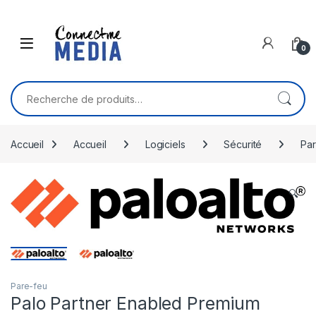
Skip to navigation
Skip to content
0
Recherche pour :
Accueil
Accueil
Logiciels
Sécurité
Par
🔍
Pare-feu
Palo Partner Enabled Premium