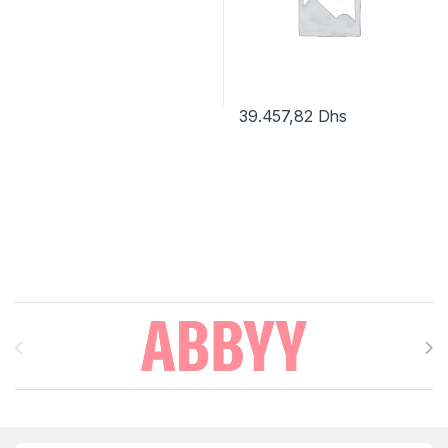
39.457,82
Dhs
Brands Carousel