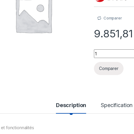
Comparer
9.851,8
ServerProtect for S
Comparer
Description
Specification
 et fonctionnalités