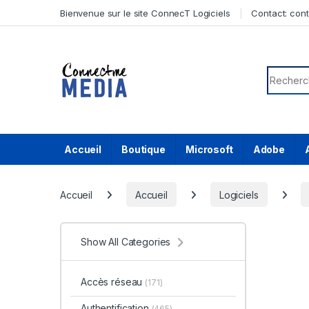
Skip to navigation
Skip to content
Bienvenue sur le site ConnecT Logiciels
Contact:
con
Search f
Accueil
Boutique
Microsoft
Adobe
Accueil
Accueil
Logiciels
Show All Categories
Accès réseau
(171)
Authentification
(465)