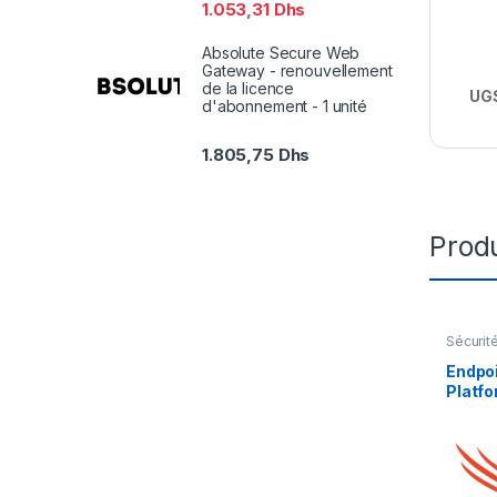
1.053,31
Dhs
Absolute Secure Web
Gateway - renouvellement
de la licence
UGS
d'abonnement - 1 unité
1.805,75
Dhs
Produ
Sécurit
Endpoi
Platfo
licenc
an) – 1