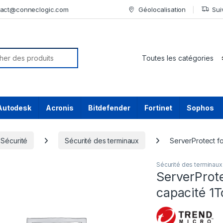
tact@conneclogic.com
Géolocalisation
Sui
or:
Autodesk
Acronis
Bitdefender
Fortinet
Sophos
Sécurité
Sécurité des terminaux
ServerProtect fo
Sécurité des terminaux
ServerProte
capacité 1T