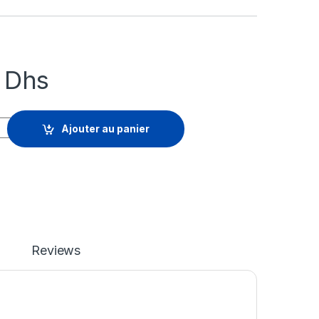
1
Dhs
torage - licence - capacité 1To quantity
Ajouter au panier
Reviews