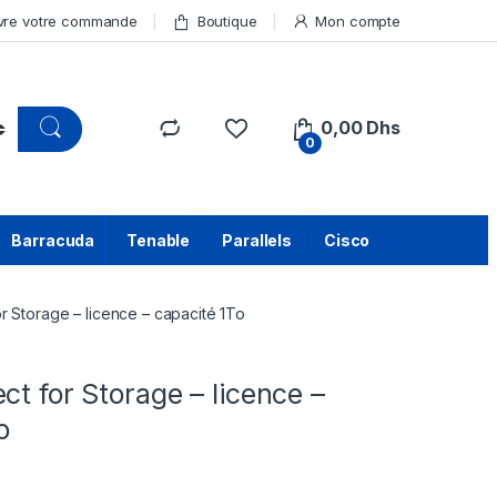
vre votre commande
Boutique
Mon compte
0,00
Dhs
0
Barracuda
Tenable
Parallels
Cisco
r Storage – licence – capacité 1To
ct for Storage – licence –
o