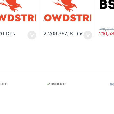
220,51
Dh
20
Dhs
2.209.397,18
Dhs
210,5