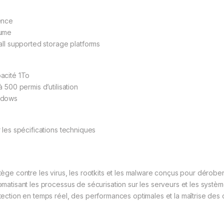
ence
ume
 all supported storage platforms
acité 1To
à 500 permis d’utilisation
ndows
r les spécifications techniques
tège contre les virus, les rootkits et les malware conçus pour dérober
omatisant les processus de sécurisation sur les serveurs et les systèm
tection en temps réel, des performances optimales et la maîtrise des c