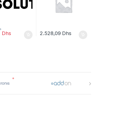
s
8
Dhs
2.528,09
Dhs