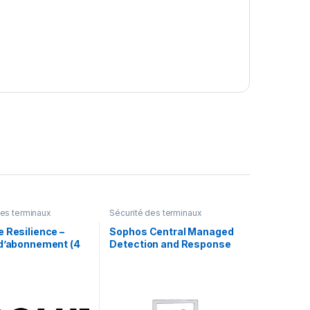
des terminaux
Sécurité des terminaux
 Resilience –
Sophos Central Managed
 d’abonnement (4
Detection and Response
1 licence
Complete Server –
renouvellement de la
licence d’abonnement (9
mois) – 1 serveur