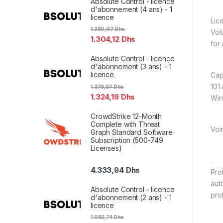
Absolute Control - licence
d'abonnement (4 ans) - 1
licence
Lic
1.380,07
Dhs
Vol
1.304,12
Dhs
for
Absolute Control - licence
d'abonnement (3 ans) - 1
licence
Cap
101 
1.379,87
Dhs
1.324,19
Dhs
Wi
CrowdStrike 12-Month
Complete with Threat
Voi
Graph Standard Software
Subscription (500-749
Licenses)
.
4.333,94
Dhs
Pro
aut
Absolute Control - licence
pro
d'abonnement (2 ans) - 1
licence
1.092,74
Dhs