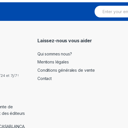
E
m
a
i
l
*
Laissez-nous vous aider
Qui sommes nous?
Mentions légales
Conditions générales de vente
4 et 7j/7 !
Contact
ente de
t des éditeurs
 CASABLANCA.