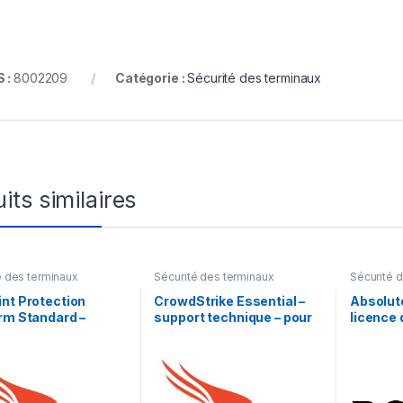
 :
8002209
Catégorie :
Sécurité des terminaux
its similaires
é des terminaux
Sécurité des terminaux
Sécurité 
nt Protection
CrowdStrike Essential –
Absolute
rm Standard –
support technique – pour
licence
e d’abonnement (1
CrowdStrike Falcon – 5
mois) – 
 licence
années