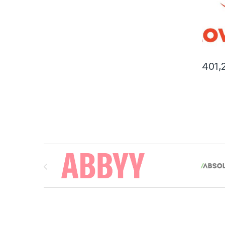
401,
Brands Carousel