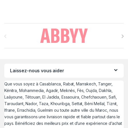
Brands Carousel
Laissez-nous vous aider
Que vous soyez à Casablanca, Rabat, Marrakech, Tanger,
Kénitra, Mohammedia, Agadir, Meknès, Fès, Oujda, Dakhla,
Laâyoune, Tétouan, El Jadida, Essaouira, Chefchaouen, Safi,
Taroudant, Nador, Taza, Khouribga, Settat, Béni Mellal, Tiznit,
Ifrane, Errachidia, Guelmim ou toute autre ville du Maroc, nous
vous garantissons une livraison rapide et fiable partout dans le
pays. Bénéficiez des meilleurs prix et d’une expérience d’achat