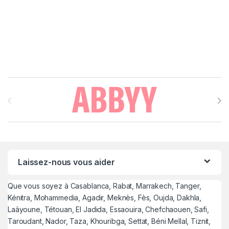
Brands Carousel
Laissez-nous vous aider
Que vous soyez à Casablanca, Rabat, Marrakech, Tanger,
Kénitra, Mohammedia, Agadir, Meknès, Fès, Oujda, Dakhla,
Laâyoune, Tétouan, El Jadida, Essaouira, Chefchaouen, Safi,
Taroudant, Nador, Taza, Khouribga, Settat, Béni Mellal, Tiznit,