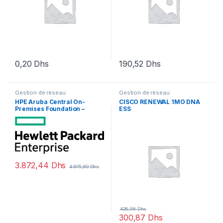
0,20
Dhs
190,52
Dhs
Gestion de réseau
Gestion de réseau
HPE Aruba Central On-
CISCO RENEWAL 1MO DNA
Premises Foundation –
ESS
licence d’abonnement (3
ans) – 1 borne d’accès
3.872,44
Dhs
4.875,80
Dhs
426,98
Dhs
300,87
Dhs