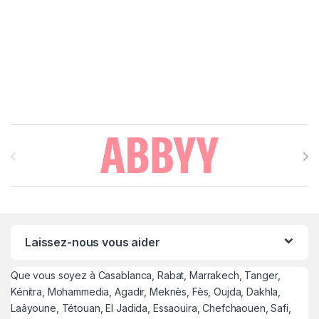
Brands Carousel
Laissez-nous vous aider
Que vous soyez à Casablanca, Rabat, Marrakech, Tanger,
Kénitra, Mohammedia, Agadir, Meknès, Fès, Oujda, Dakhla,
Laâyoune, Tétouan, El Jadida, Essaouira, Chefchaouen, Safi,