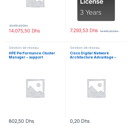
20.415,23
Dhs
7.293,53
Dhs
14.075,50
Dhs
14.476,50
Dhs
Gestion de réseau
Gestion de réseau
HPE Performance Cluster
Cisco Digital Network
Manager – support
Architecture Advantage –
Licence sur prémisse à
terme (5 ans) – 1 licence
802,50
Dhs
0,20
Dhs