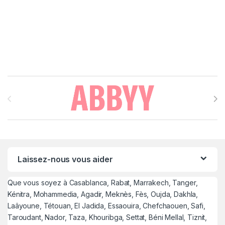
Brands Carousel
Laissez-nous vous aider
Que vous soyez à Casablanca, Rabat, Marrakech, Tanger,
Kénitra, Mohammedia, Agadir, Meknès, Fès, Oujda, Dakhla,
Laâyoune, Tétouan, El Jadida, Essaouira, Chefchaouen, Safi,
Taroudant, Nador, Taza, Khouribga, Settat, Béni Mellal, Tiznit,