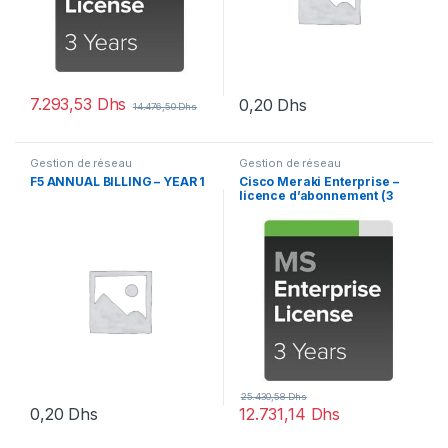
7.293,53
Dhs
0,20
Dhs
14.476,50
Dhs
Gestion de réseau
Gestion de réseau
F5 ANNUAL BILLING – YEAR 1
Cisco Meraki Enterprise –
licence d’abonnement (3
ans) + 3 Years Enterprise
Support – 1 switch
25.430,58
Dhs
0,20
Dhs
12.731,14
Dhs