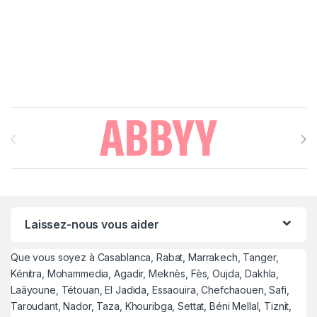
Brands Carousel
Laissez-nous vous aider
Que vous soyez à Casablanca, Rabat, Marrakech, Tanger,
Kénitra, Mohammedia, Agadir, Meknès, Fès, Oujda, Dakhla,
Laâyoune, Tétouan, El Jadida, Essaouira, Chefchaouen, Safi,
Taroudant, Nador, Taza, Khouribga, Settat, Béni Mellal, Tiznit,