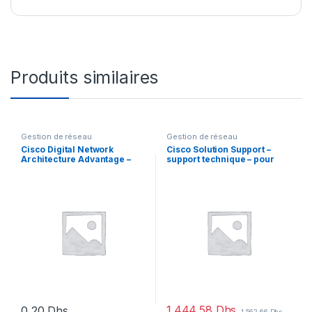
Produits similaires
Gestion de réseau
Gestion de réseau
Cisco Digital Network
Cisco Solution Support –
Architecture Advantage –
support technique – pour
Licence sur prémisse à
Cisco DNA Advantage
terme (5 ans) – 1 licence
1.444,58
Dhs
0,20
Dhs
1.562,66
Dhs