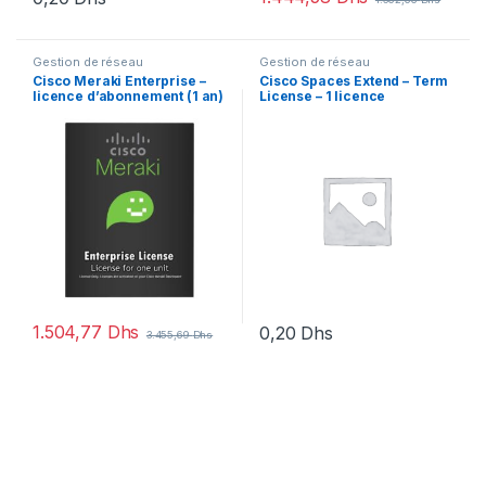
Gestion de réseau
Gestion de réseau
Cisco Meraki Enterprise –
Cisco Spaces Extend – Term
licence d’abonnement (1 an)
License – 1 licence
+ 1 Year Enterprise Support –
1 switch
1.504,77
Dhs
0,20
Dhs
3.455,69
Dhs