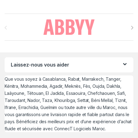
Brands Carousel
Laissez-nous vous aider
Que vous soyez à Casablanca, Rabat, Marrakech, Tanger,
Kénitra, Mohammedia, Agadir, Meknès, Fès, Oujda, Dakhla,
Laâyoune, Tétouan, El Jadida, Essaouira, Chefchaouen, Safi,
Taroudant, Nador, Taza, Khouribga, Settat, Béni Mellal, Tiznit,
Ifrane, Errachidia, Guelmim ou toute autre ville du Maroc, nous
vous garantissons une livraison rapide et fiable partout dans le
pays. Bénéficiez des meilleurs prix et d’une expérience d’achat
fluide et sécurisée avec ConnecT Logiciels Maroc.