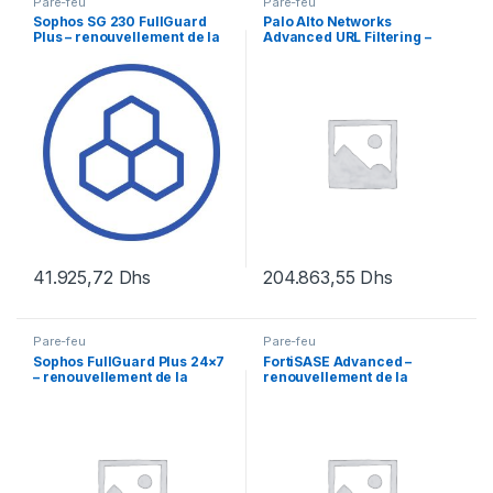
Pare-feu
Pare-feu
Sophos SG 230 FullGuard
Palo Alto Networks
Plus – renouvellement de la
Advanced URL Filtering –
licence d’abonnement (1 an)
licence d’abonnement (5
– 1 licence
ans) – 1 périphérique dans la
paire HA
41.925,72
Dhs
204.863,55
Dhs
Pare-feu
Pare-feu
Sophos FullGuard Plus 24×7
FortiSASE Advanced –
– renouvellement de la
renouvellement de la
licence d’abonnement (1 an)
licence d’abonnement (1 an)
– 1 licence
+ FortiCare Premium – 1
utilisateur