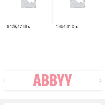
9.129,47
Dhs
1.454,61
Dhs
Brands Carousel