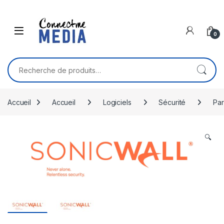
Skip to navigation
Skip to content
0
Recherche pour :
Accueil
Accueil
Logiciels
Sécurité
Par
🔍