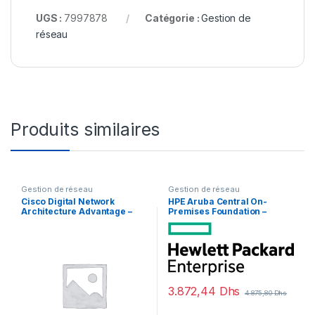
UGS :
7997878
Catégorie :
Gestion de
réseau
Produits similaires
Gestion de réseau
Gestion de réseau
Cisco Digital Network
HPE Aruba Central On-
Architecture Advantage –
Premises Foundation –
Term License (3 ans) – 1
licence d’abonnement (3
licence
ans) – 1 borne d’accès
3.872,44
Dhs
4.875,80
Dhs