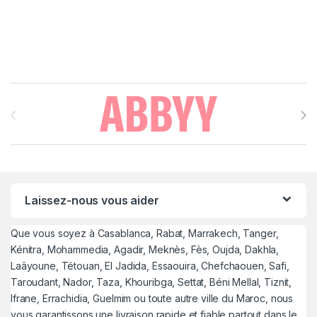
Brands Carousel
Laissez-nous vous aider
Que vous soyez à Casablanca, Rabat, Marrakech, Tanger,
Kénitra, Mohammedia, Agadir, Meknès, Fès, Oujda, Dakhla,
Laâyoune, Tétouan, El Jadida, Essaouira, Chefchaouen, Safi,
Taroudant, Nador, Taza, Khouribga, Settat, Béni Mellal, Tiznit,
Ifrane, Errachidia, Guelmim ou toute autre ville du Maroc, nous
vous garantissons une livraison rapide et fiable partout dans le