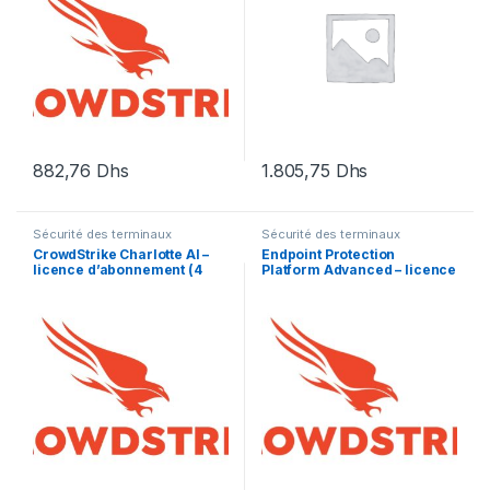
882,76
Dhs
1.805,75
Dhs
Sécurité des terminaux
Sécurité des terminaux
CrowdStrike Charlotte AI –
Endpoint Protection
licence d’abonnement (4
Platform Advanced – licence
mois) – 1 licence
d’abonnement (1 an) – 1
licence