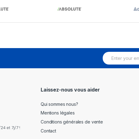
E
m
a
i
l
*
Laissez-nous vous aider
Qui sommes nous?
Mentions légales
Conditions générales de vente
4 et 7j/7 !
Contact