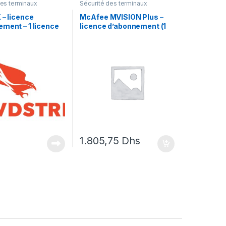
des terminaux
Sécurité des terminaux
 – licence
McAfee MVISION Plus –
ment – 1 licence
licence d’abonnement (1
an) + 1 an de support de
Business Software – 1
utilisateur
1.805,75
Dhs