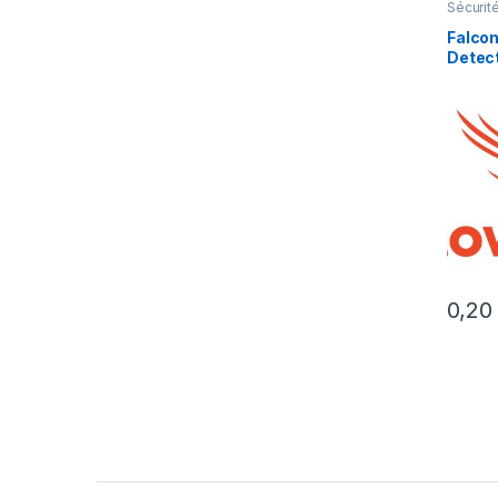
Sécurit
Falcon
Detect
licenc
ans) –
0,2