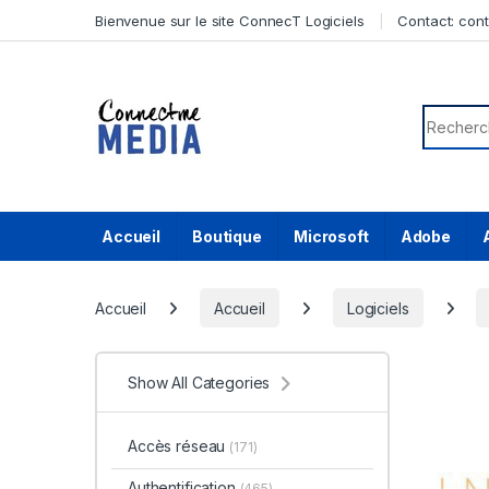
Skip to navigation
Skip to content
Bienvenue sur le site ConnecT Logiciels
Contact:
con
Search f
Accueil
Boutique
Microsoft
Adobe
Accueil
Accueil
Logiciels
Show All Categories
Accès réseau
(171)
Authentification
(465)