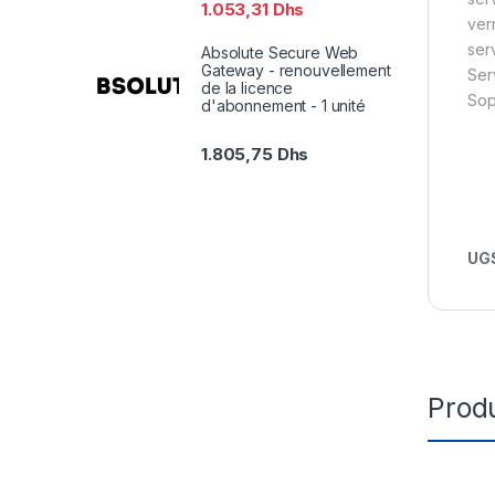
1.053,31
Dhs
ver
ser
Absolute Secure Web
Gateway - renouvellement
Ser
de la licence
Sop
d'abonnement - 1 unité
1.805,75
Dhs
UGS
Produ