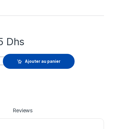
05
Dhs
ercept X Advanced for Server - renouvellement de la licence d'a
Ajouter au panier
Reviews