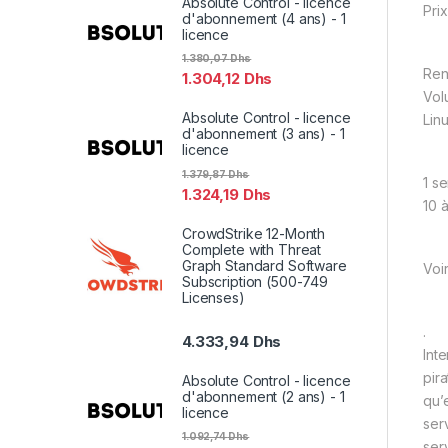
Absolute Control - licence
Prix
d'abonnement (4 ans) - 1
licence
1.380,07
Dhs
Ren
1.304,12
Dhs
Vol
Absolute Control - licence
Lin
d'abonnement (3 ans) - 1
licence
1.379,87
Dhs
1 s
1.324,19
Dhs
10 
CrowdStrike 12-Month
Complete with Threat
Graph Standard Software
Voi
Subscription (500-749
Licenses)
.
4.333,94
Dhs
Int
pir
Absolute Control - licence
d'abonnement (2 ans) - 1
qu’
licence
ser
1.092,74
Dhs
ser