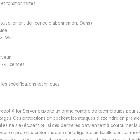
 et fonctionnalités
ouvellement de licence d’abonnement (3ans)
ume
ux, Win
erveur
à 24 licences
r les spécifications techniques
ercept X for Server exploite un grand nombre de technologies pour sto
atages. Ces protections empêchent les attaques d’atteindre en premier
elles ne s’exécutent ou, si ces dernières parviennent à contourner la pr
veur en profondeur.Son modèle d’intelligence artificielle constamment
veurs les attributs suspects des codes malveillants. En outre, les fon