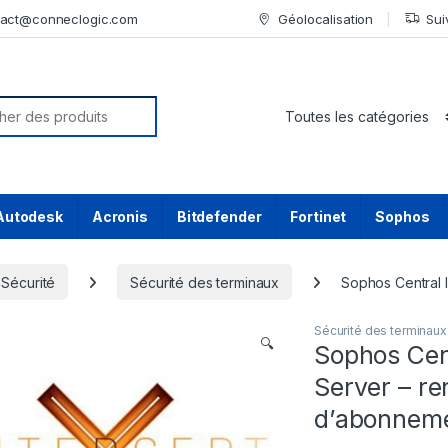
tact@conneclogic.com
Géolocalisation
Sui
or:
Autodesk
Acronis
Bitdefender
Fortinet
Sophos
Sécurité
Sécurité des terminaux
Sophos Central 
Sécurité des terminaux
🔍
Sophos Cen
Server – re
d’abonnemen