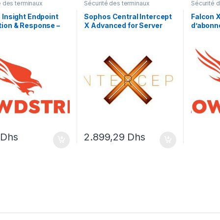
é des terminaux
Sécurité des terminaux
Sécurité 
 Insight Endpoint
Sophos Central Intercept
Falcon X
ion & Response –
X Advanced for Server
d’abonne
e d’abonnement (3
with XDR –
 1 point d’extrémité
renouvellement de la
licence d’abonnement (14
mois) – 1 serveur
0
Dhs
2.899,29
Dhs