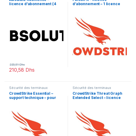
licence d’abonnement (4
d’abonnement – 1 licence
mois) – 1 licence
220,51
Dhs
210,58
Dhs
Sécurité des terminaux
Sécurité des terminaux
CrowdStrike Essential –
CrowdStrike Threat Graph
support technique – pour
Extended Select – licence
CrowdStrike Falcon – 5
d’abonnement (1 an) – 1
années
licence