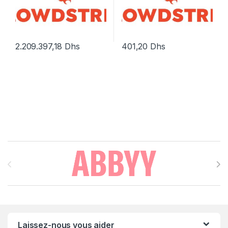
2.209.397,18
Dhs
401,20
Dhs
Brands Carousel
Laissez-nous vous aider