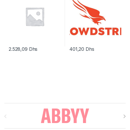
mois) – 1 serveur
2.528,09
Dhs
401,20
Dhs
Brands Carousel