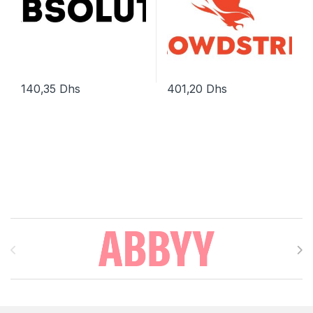
140,35
Dhs
401,20
Dhs
Brands Carousel