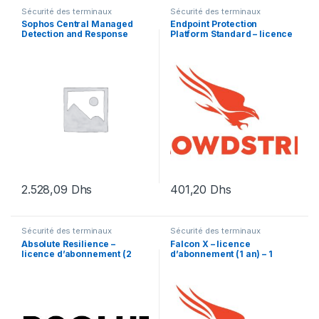
Sécurité des terminaux
Sécurité des terminaux
Sophos Central Managed
Endpoint Protection
Detection and Response
Platform Standard – licence
Complete Server –
d’abonnement (1 an) – 1
renouvellement de la
licence
licence d’abonnement (9
mois) – 1 serveur
2.528,09
Dhs
401,20
Dhs
Sécurité des terminaux
Sécurité des terminaux
Absolute Resilience –
Falcon X – licence
licence d’abonnement (2
d’abonnement (1 an) – 1
mois) – 1 utilisateur
licence