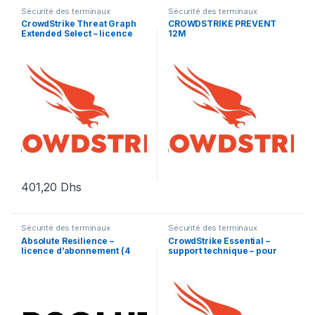
Sécurité des terminaux
Sécurité des terminaux
CrowdStrike Threat Graph
CROWDSTRIKE PREVENT
Extended Select – licence
12M
d’abonnement (1 an) – 1
licence
401,20
Dhs
Sécurité des terminaux
Sécurité des terminaux
Absolute Resilience –
CrowdStrike Essential –
licence d’abonnement (4
support technique – pour
mois) – 1 licence
CrowdStrike Falcon – 5
années