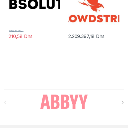
220,51
Dhs
210,58
Dhs
2.209.397,18
Dhs
Brands Carousel